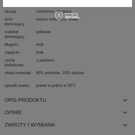
styl
elegancki
okazja
codzienne
do pracy
wzór
motyw zwierzęcy
krata
dominujący
materiał
poliester
dominujący
długość
midi
zapięcie
brak
cechy
z paskiem
dodatkowe
skład materiału
90% poliester
10% elastan
sposób prania
pranie w pralce w 30°C
OPIS PRODUKTU
OPINIE
ZWROTY I WYMIANA