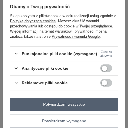
-
+
One size
5906694062698
Dbamy o Twoją prywatność
Sklep korzysta z plików cookie w celu realizacji usług zgodnie z
Polityką dotyczącą cookies
. Możesz określić warunki
przechowywania lub dostępu do cookie w Twojej przeglądarce.
ciemny zielony
Więcej informacji na temat warunków i prywatności można
znaleźć także na stronie
Prywatność i warunki Google
.
Zobacz wszystkie kolory (+2)
Zawsze
Funkcjonalne pliki cookie (wymagane)
aktywne
ZALOGUJ SIĘ I ZOBACZ CENĘ
Analityczne pliki cookie
Masz pytanie? Chętnie pomożemy.
Reklamowe pliki cookie
Zadzwoń
+48 601 547 740
Zadaj pytanie
skład materiału : 90% poliester, 10% elastan
Potwierdzam wszystkie
sposób prania : pranie w pralce w 30°C
Kod produktu
IT-SD-18951-5.07
Potwierdzam wymagane
Marka
ITALY MODA