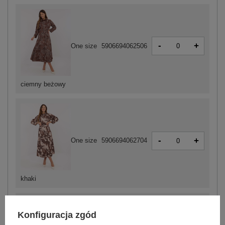
-
+
One size
5906694062506
ciemny beżowy
-
+
One size
5906694062704
khaki
Konfiguracja zgód