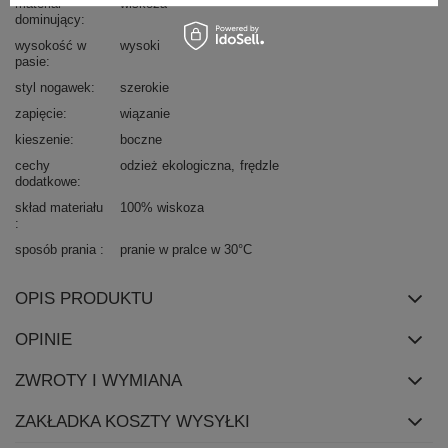
materiał
wiskoza
dominujący
wysokość w
wysoki
pasie
styl nogawek
szerokie
zapięcie
wiązanie
kieszenie
boczne
cechy
odzież ekologiczna
frędzle
dodatkowe
skład materiału
100% wiskoza
sposób prania
pranie w pralce w 30°C
OPIS PRODUKTU
OPINIE
ZWROTY I WYMIANA
ZAKŁADKA KOSZTY WYSYŁKI