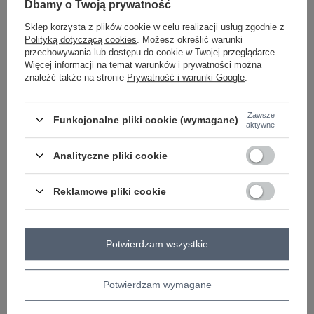
Dbamy o Twoją prywatność
-
+
XL
4063813257746
Sklep korzysta z plików cookie w celu realizacji usług zgodnie z
biało-brązowy
Polityką dotyczącą cookies
. Możesz określić warunki
przechowywania lub dostępu do cookie w Twojej przeglądarce.
Więcej informacji na temat warunków i prywatności można
znaleźć także na stronie
Prywatność i warunki Google
.
ZALOGUJ SIĘ I ZOBACZ CENĘ
Zawsze
Funkcjonalne pliki cookie (wymagane)
aktywne
Masz pytanie? Chętnie pomożemy.
Analityczne pliki cookie
Zadzwoń
+48 601 547 740
Zadaj pytanie
Reklamowe pliki cookie
Kod produktu
D73781M62237A
Marka
SUBLEVEL
typ produktu
spodnie materiałowe
szwedy
Potwierdzam wszystkie
styl
casual
okazja
codzienne
Potwierdzam wymagane
wzór
kwiaty
dominujący