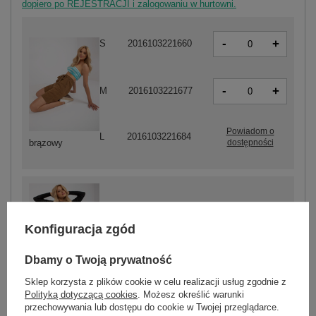
dopiero po REJESTRACJI i zalogowaniu w hurtowni.
-
+
S
2016103221660
-
+
M
2016103221677
Powiadom o
L
2016103221684
dostępności
brązowy
Konfiguracja zgód
-
+
S
2016103221639
Dbamy o Twoją prywatność
Sklep korzysta z plików cookie w celu realizacji usług zgodnie z
czarny
Polityką dotyczącą cookies
. Możesz określić warunki
przechowywania lub dostępu do cookie w Twojej przeglądarce.