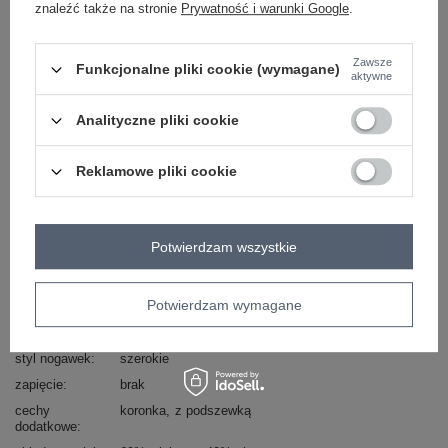
znaleźć także na stronie
Prywatność i warunki Google
.
skład materiału : 60% wiskoza, 40% elastan
sposób prania : pranie w pralce w 30°C
Zawsze
Funkcjonalne pliki cookie (wymagane)
aktywne
Kod produktu
IT-SP-9965.77
Analityczne pliki cookie
Marka
ITALY MODA
typ produktu
wide leg
Reklamowe pliki cookie
styl
elegancki
okazja
codzienne
wizytowe
na imprezę
wzór
urozmaicona faktura materiału
Potwierdzam wszystkie
dominujący
materiał
wiskoza
dominujący
Potwierdzam wymagane
wysokość w
wysoki
pasie
styl nogawek
szerokie
zapięcie
brak
cechy
koronka
z podszewką
dodatkowe