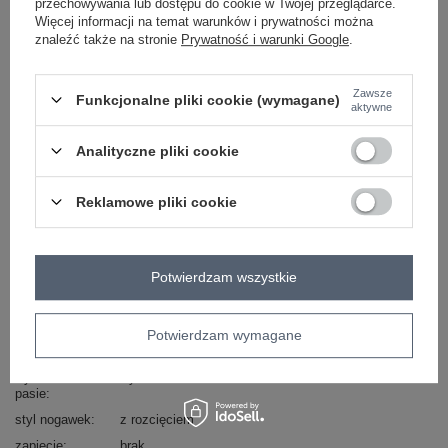
przechowywania lub dostępu do cookie w Twojej przeglądarce.
Więcej informacji na temat warunków i prywatności można
Masz pytanie? Chętnie pomożemy.
znaleźć także na stronie
Prywatność i warunki Google
.
Zadzwoń
+48 601 547 740
Zadaj pytanie
Zawsze
Funkcjonalne pliki cookie (wymagane)
skład materiału : 90% bawełna , 10% elastan
aktywne
sposób prania : pranie w pralce w 30°C
Analityczne pliki cookie
Kod produktu
RV-DR-9719.86
Marka
RELEVANCE
Reklamowe pliki cookie
typ produktu
spodnie dresowe
alladynki
styl
casual
okazja
codzienne
Potwierdzam wszystkie
wzór
gładki
dominujący
Potwierdzam wymagane
materiał
bawełna
dominujący
wysokość w
wysoki
pasie
styl nogawek
z rozcięciem
zapięcie
brak