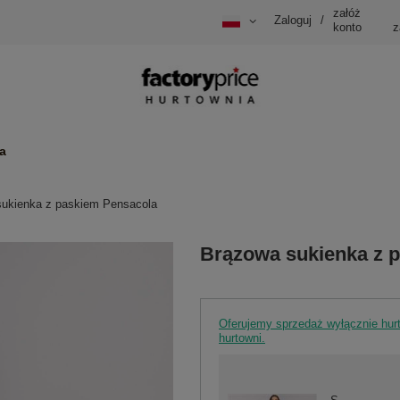
załóż
Zaloguj
/
konto
z
a
ukienka z paskiem Pensacola
Brązowa sukienka z 
Oferujemy sprzedaż wyłącznie hu
hurtowni.