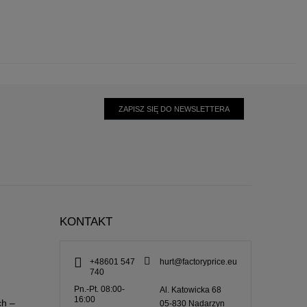
ZAPISZ SIĘ DO NEWSLETTERA
KONTAKT
+48601 547
hurt@factoryprice.eu
740
Pn.-Pt. 08:00-
Al. Katowicka 68
16:00
ch –
05-830
Nadarzyn