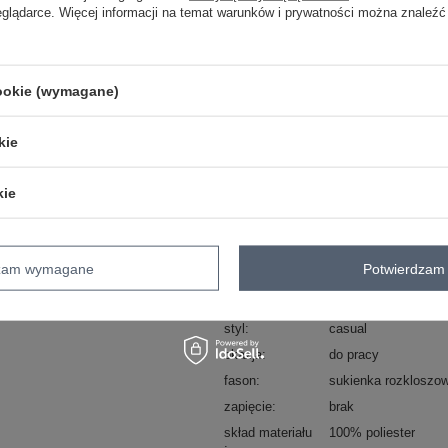
eglądarce. Więcej informacji na temat warunków i prywatności można znaleźć
Masz pytanie? Chętnie pomożem
Zadzwoń
+48 601 547 740
cookie (wymagane)
Kod produktu
LC-SK-22K-3039.51
kie
Marka
POLE&POLE
kie
wzór
gładki
dominujący
materiał
poliester
dominujący
dzam wymagane
Potwierdzam 
rękaw
rękaw 3/4
długość
przed kolano
styl
casual
okazja
do pracy
fason
sukienka rozkloszo
zapięcie
brak
skład materiału
100% poliester