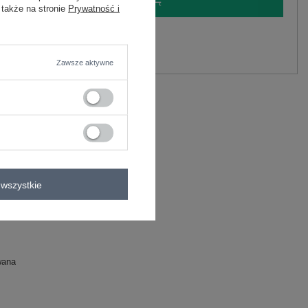
 także na stronie
Prywatność i
y.
Zadaj pytanie
Zawsze aktywne
P
wszystkie
wana