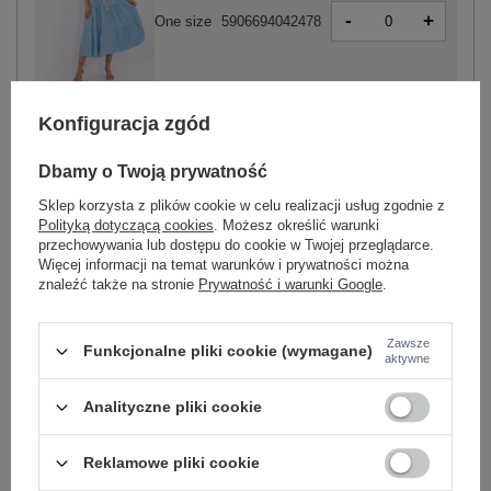
-
+
One size
5906694042478
niebieski
Konfiguracja zgód
Dbamy o Twoją prywatność
Sklep korzysta z plików cookie w celu realizacji usług zgodnie z
-
Polityką dotyczącą cookies
. Możesz określić warunki
+
One size
5906694042539
przechowywania lub dostępu do cookie w Twojej przeglądarce.
Więcej informacji na temat warunków i prywatności można
znaleźć także na stronie
Prywatność i warunki Google
.
camelowy
Zawsze
Funkcjonalne pliki cookie (wymagane)
aktywne
Zobacz wszystkie kolory (+1)
Analityczne pliki cookie
ZALOGUJ SIĘ I ZOBACZ CENĘ
Reklamowe pliki cookie