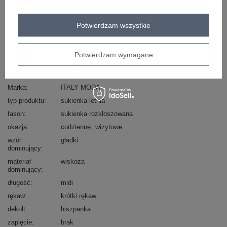
Masz pytanie? Chętnie pomożemy.
Zadzwoń
+48 601 547 740
Zadaj pytanie
Potwierdzam wszystkie
skład materiału : 88% wiskoza, 12% nylon
sposób prania : pranie w pralce w 30°C
Potwierdzam wymagane
Kod produktu
MI-SK-A2609.96
Marka
ITALY MODA
typ produktu
sukienka letnia
fason
sukienka rozkloszowana
okazja
codzienne
wizytowe
wzór
gładki
dominujący
materiał
wiskoza
dominujący
długość
midi
rękaw
krótki rękaw
dekolt
hiszpanka
zapięcie
brak