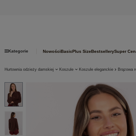
Kategorie
Nowości
Basic
Plus Size
Bestsellery
Super Cen
Hurtownia odzieży damskiej
Koszule
Koszule eleganckie
Brązowa r