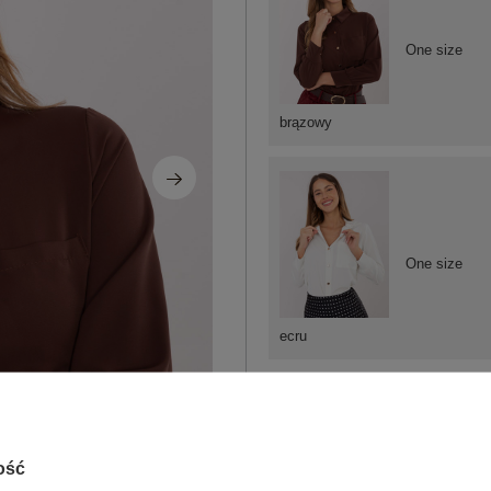
One size
brązowy
One size
ecru
ZA
ość
Masz pytanie? Chętnie pomożem