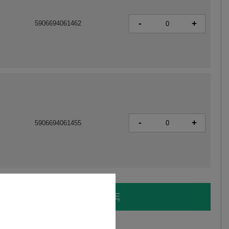
-
+
5906694061462
-
+
5906694061455
LOGUJ SIĘ I ZOBACZ CENĘ
y.