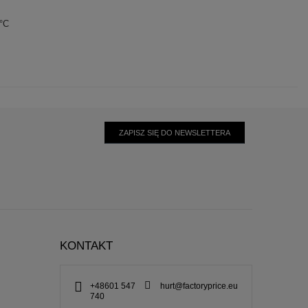
0°C
ZAPISZ SIĘ DO NEWSLETTERA
KONTAKT
+48601 547
hurt@factoryprice.eu
740