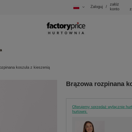
załóż
Zaloguj
/
konto
z
a
ozpinana koszula z kieszenią
Brązowa rozpinana ko
Oferujemy sprzedaż wyłącznie hu
hurtowni.