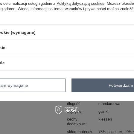
w celu realizacji usług zgodnie z
Polityką dotyczącą cookies
. Możesz określi
Zadzwoń
+48 601 547 740
eglądarce. Więcej informacji na temat warunków i prywatności można znaleźć
skład materiału : 75% poliester, 20% 
sposób prania : pranie w pralce w 30°
cookie (wymagane)
Kod produktu
MI-KS-4210.53
kie
Marka
ITALY MODA
typ produktu
koszula klasyczna
kie
styl
elegancki
okazja
codzienne
do pracy
wzór
gładki
dominujący
dzam wymagane
Potwierdzam 
materiał
poliester
dominujący
długość
standardowa
zapięcie
guziki
cechy
kieszeń
dodatkowe
skład materiału
75% poliester
20% 