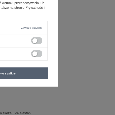
ć warunki przechowywania lub
Zadaj pytanie
 także na stronie
Prywatność i
wiskoza, 5% elastan
C
Zawsze aktywne
wizytowe
wszystkie
wiskoza
5% elastan