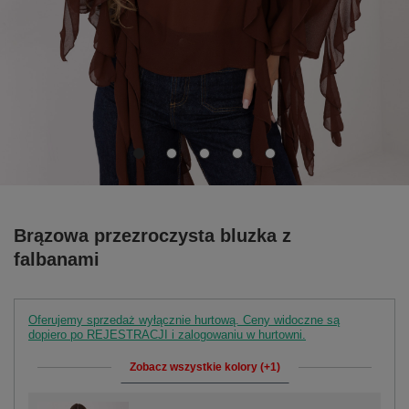
Brązowa przezroczysta bluzka z
falbanami
Oferujemy sprzedaż wyłącznie hurtową. Ceny widoczne są
dopiero po REJESTRACJI i zalogowaniu w hurtowni.
Zobacz wszystkie kolory (+1)