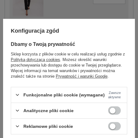
czarny
Konfiguracja zgód
Dbamy o Twoją prywatność
Sklep korzysta z plików cookie w celu realizacji usług zgodnie z
-
+
One size
5906694067853
Polityką dotyczącą cookies
. Możesz określić warunki
przechowywania lub dostępu do cookie w Twojej przeglądarce.
Więcej informacji na temat warunków i prywatności można
znaleźć także na stronie
Prywatność i warunki Google
.
ecru
Zawsze
Funkcjonalne pliki cookie (wymagane)
Zobacz wszystkie kolory (+1)
aktywne
Analityczne pliki cookie
ZALOGUJ SIĘ I ZOBACZ CENĘ
Reklamowe pliki cookie
Masz pytanie? Chętnie pomożemy.