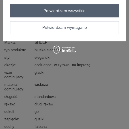
Zadzwoń
+48 601 547 740
Zadaj pytanie
Potwierdzam wszystkie
skład materiału : 80% wiskoza, 20% poliester
sposób prania : pranie ręczne w 30°C
Potwierdzam wymagane
Kod produktu
PM-BZ-J1005.25
Marka
SHEEP
typ produktu
bluzka elegancka
styl
elegancki
okazja
codzienne
wizytowe
na imprezę
wzór
gładki
dominujący
materiał
wiskoza
dominujący
długość
standardowa
rękaw
długi rękaw
dekolt
golf
zapięcie
guziki
cechy
falbana