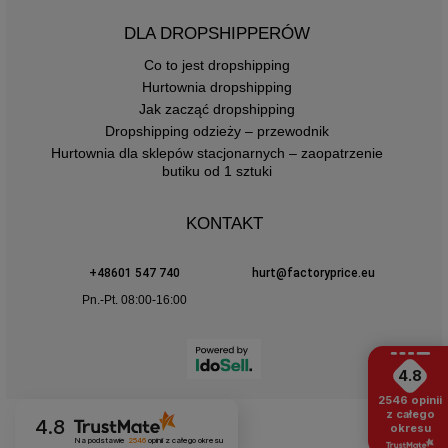
DLA DROPSHIPPERÓW
Co to jest dropshipping
Hurtownia dropshipping
Jak zacząć dropshipping
Dropshipping odzieży – przewodnik
Hurtownia dla sklepów stacjonarnych – zaopatrzenie
butiku od 1 sztuki
KONTAKT
+48601 547 740
hurt@factoryprice.eu
Pn.-Pt. 08:00-16:00
4.8
2546
opinii
z całego
4.8
okresu
Na podstawie
2546
opinii
z całego okresu