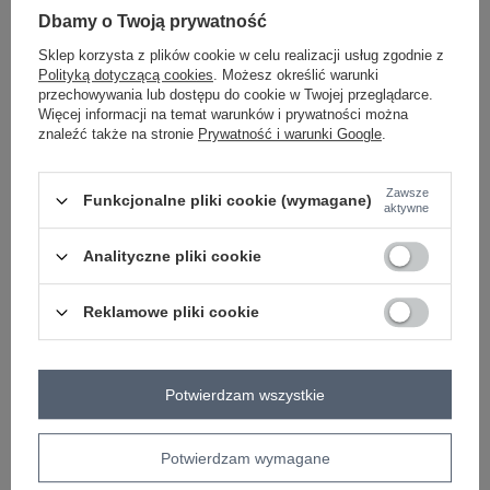
Dbamy o Twoją prywatność
Sklep korzysta z plików cookie w celu realizacji usług zgodnie z
morski
Polityką dotyczącą cookies
. Możesz określić warunki
przechowywania lub dostępu do cookie w Twojej przeglądarce.
Więcej informacji na temat warunków i prywatności można
znaleźć także na stronie
Prywatność i warunki Google
.
ZALOGUJ SIĘ I ZOBACZ CENĘ
Zawsze
Funkcjonalne pliki cookie (wymagane)
Masz pytanie? Chętnie pomożemy.
aktywne
Zadzwoń
+48 601 547 740
Zadaj pytanie
Analityczne pliki cookie
skład materiału : 50% poliester, 45% wiskoza, 5%
Reklamowe pliki cookie
elastan
sposób prania: pranie w pralce w 30°C
Kod produktu
DHJ-SK-15265.90
Potwierdzam wszystkie
Marka
ITALY MODA
wzór
nadruk
dominujący
Potwierdzam wymagane
dekolt
stójka