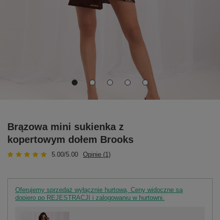
Brązowa mini sukienka z
kopertowym dołem Brooks
5.00/5.00
Opinie (1)
Oferujemy sprzedaż wyłącznie hurtową. Ceny widoczne są
dopiero po REJESTRACJI i zalogowaniu w hurtowni.