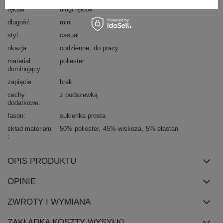
rękaw
długi rękaw
długość
mini
styl
casual
okazja
codzienne
do pracy
materiał
poliester
dominujący
zapięcie
brak
cechy
z podszewką
dodatkowe
fason
sukienka prosta
skład materiału
50% poliester
45% wiskoza
5% elastan
OPIS PRODUKTU
OPINIE
ZWROTY I WYMIANA
ZAKŁADKA KOSZTY WYSYŁKI