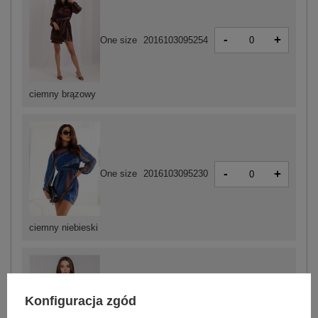
-
+
One size
2016103095254
ciemny brązowy
-
+
One size
2016103095230
ciemny niebieski
Konfiguracja zgód
-
+
One size
2016103095223