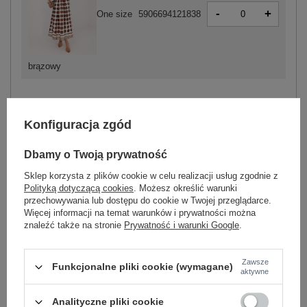
-
+
One size
5906694121838
brązowy
ZALOGUJ SIĘ I ZOBACZ CENĘ
Konfiguracja zgód
Dbamy o Twoją prywatność
Masz pytanie? Chętnie pomożemy.
Zadzwoń
+48 601 547 740
Zadaj pytanie
Sklep korzysta z plików cookie w celu realizacji usług zgodnie z
Polityką dotyczącą cookies
. Możesz określić warunki
przechowywania lub dostępu do cookie w Twojej przeglądarce.
skład materiału : 100% poliester
Więcej informacji na temat warunków i prywatności można
sposób prania : pranie w pralce w 30°C
znaleźć także na stronie
Prywatność i warunki Google
.
Kod produktu
IT-SD-97576-2.19P
Zawsze
Marka
MAYA
Funkcjonalne pliki cookie (wymagane)
aktywne
skład materiału
100% poliester
Analityczne pliki cookie