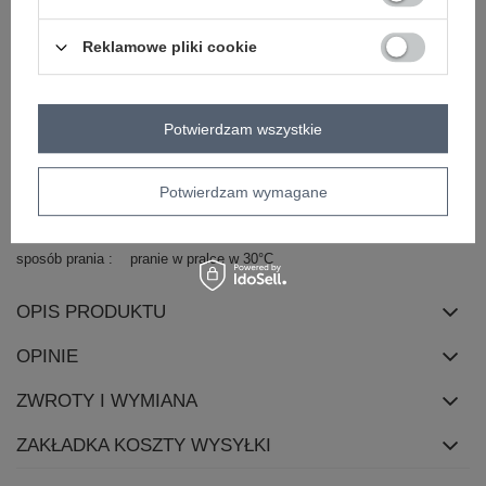
styl
casual
okazja
codzienne
do pracy
wizytowe
Reklamowe pliki cookie
wzór
paski
dominujący
materiał
poliester
Potwierdzam wszystkie
dominujący
długość
midi
zapięcie
wiązanie
Potwierdzam wymagane
cechy
z paskiem
kieszenie
dodatkowe
sposób prania
pranie w pralce w 30°C
OPIS PRODUKTU
OPINIE
ZWROTY I WYMIANA
ZAKŁADKA KOSZTY WYSYŁKI