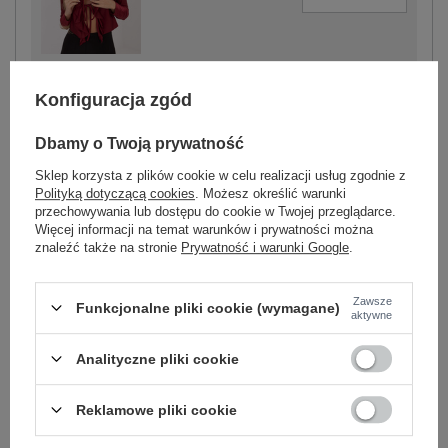
bordowy
Konfiguracja zgód
Dbamy o Twoją prywatność
Sklep korzysta z plików cookie w celu realizacji usług zgodnie z
-
+
One size
5906694071454
Polityką dotyczącą cookies
. Możesz określić warunki
przechowywania lub dostępu do cookie w Twojej przeglądarce.
Więcej informacji na temat warunków i prywatności można
znaleźć także na stronie
Prywatność i warunki Google
.
czarny
Zawsze
Funkcjonalne pliki cookie (wymagane)
Zobacz wszystkie kolory (+2)
aktywne
Analityczne pliki cookie
ZALOGUJ SIĘ I ZOBACZ CENĘ
Reklamowe pliki cookie
Masz pytanie? Chętnie pomożemy.