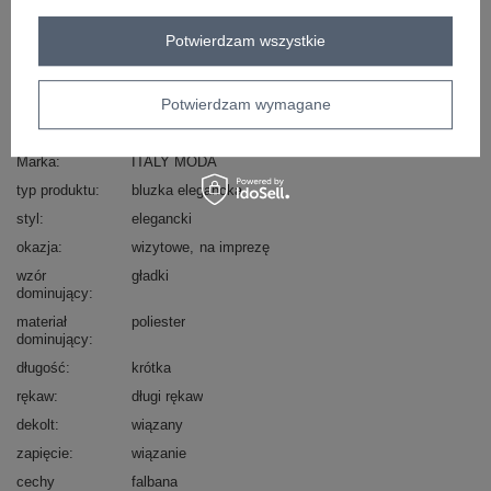
Zadzwoń
+48 601 547 740
Zadaj pytanie
Potwierdzam wszystkie
skład materiału : 90% poliester, 10% wiskoza
sposób prania : pranie w pralce w 30°C
Potwierdzam wymagane
Kod produktu
IT-BZ-21837.00
Marka
ITALY MODA
typ produktu
bluzka elegancka
styl
elegancki
okazja
wizytowe
na imprezę
wzór
gładki
dominujący
materiał
poliester
dominujący
długość
krótka
rękaw
długi rękaw
dekolt
wiązany
zapięcie
wiązanie
cechy
falbana