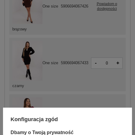
Powiadom o
One size
5906694067426
dostępności
brązowy
-
+
One size
5906694067433
czarny
Konfiguracja zgód
-
+
One size
5906694067440
Dbamy o Twoją prywatność