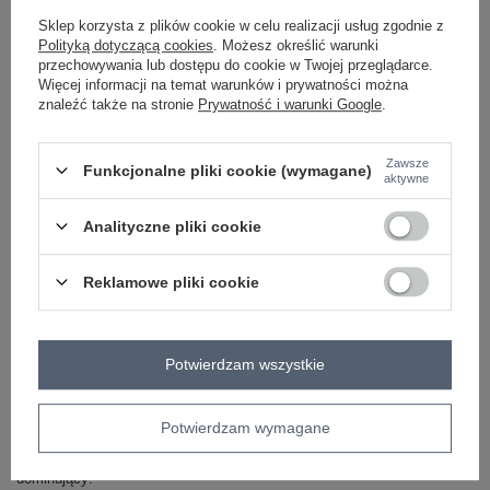
Sklep korzysta z plików cookie w celu realizacji usług zgodnie z
bordowy
Polityką dotyczącą cookies
. Możesz określić warunki
przechowywania lub dostępu do cookie w Twojej przeglądarce.
Więcej informacji na temat warunków i prywatności można
znaleźć także na stronie
Prywatność i warunki Google
.
ZALOGUJ SIĘ I ZOBACZ CENĘ
Zawsze
Funkcjonalne pliki cookie (wymagane)
Masz pytanie? Chętnie pomożemy.
aktywne
Zadzwoń
+48 601 547 740
Zadaj pytanie
Analityczne pliki cookie
skład materiału : 68% wiskoza, 32% poliester
sposób prania : pranie ręczne w 30°C
Reklamowe pliki cookie
Kod produktu
PM-SK-YIS1063.17
Marka
SHEEP
Potwierdzam wszystkie
typ produktu
sukienka dzianinowa
sukienka elegancka
fason
sukienka ołówkowa
Potwierdzam wymagane
okazja
codzienne
wizytowe
do pracy
wzór
gładki
dominujący