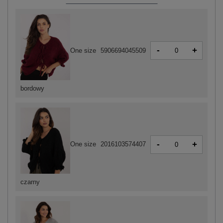
-
+
One size
5906694045509
bordowy
-
+
One size
2016103574407
czarny