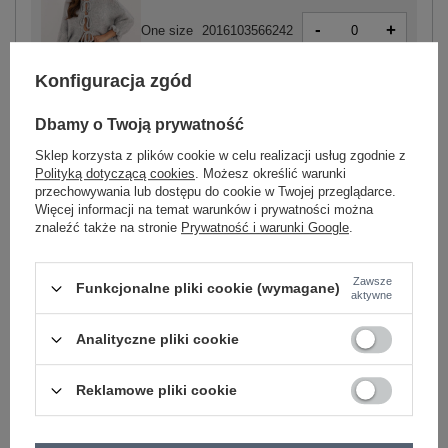
-
+
One size
2016103566242
Konfiguracja zgód
szary
Dbamy o Twoją prywatność
Sklep korzysta z plików cookie w celu realizacji usług zgodnie z
Polityką dotyczącą cookies
. Możesz określić warunki
przechowywania lub dostępu do cookie w Twojej przeglądarce.
Więcej informacji na temat warunków i prywatności można
-
+
One size
2016103566259
znaleźć także na stronie
Prywatność i warunki Google
.
Zawsze
Funkcjonalne pliki cookie (wymagane)
ecru
aktywne
Analityczne pliki cookie
Zobacz wszystkie kolory (+5)
Reklamowe pliki cookie
ZALOGUJ SIĘ I ZOBACZ CENĘ