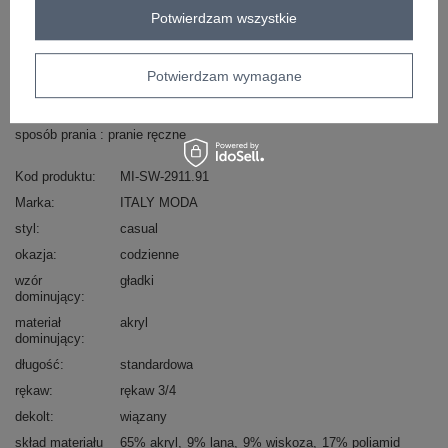
Potwierdzam wszystkie
Masz pytanie? Chętnie pomożemy.
Zadzwoń
+48 601 547 740
Zadaj pytanie
Potwierdzam wymagane
skład materiału : 65% akryl, 9% lana, 9% wiskoza,
17% poliamid
sposób prania : pranie ręczne
Kod produktu
MI-SW-2911.91
Marka
ITALY MODA
styl
casual
okazja
codzienne
wzór
gładki
dominujący
materiał
akryl
dominujący
długość
standardowa
rękaw
rękaw 3/4
dekolt
wiązany
skład materiału
65% akryl
9% lana
9% wiskoza
17% poliamid