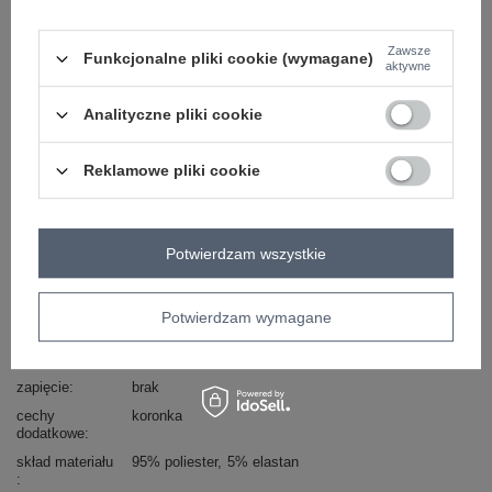
Masz pytanie? Chętnie pomożemy.
Zadzwoń
+48 601 547 740
Zadaj pytanie
Zawsze
Funkcjonalne pliki cookie (wymagane)
aktywne
skład materiału : 95% poliester, 5% elastan
sposób prania : pranie w pralce w 30°C
Analityczne pliki cookie
Kod produktu
MI-SD-4213-1.94
Reklamowe pliki cookie
Marka
RUE PARIS
styl
elegancki
okazja
codzienne
do pracy
wizytowe
Potwierdzam wszystkie
wzór
gładki
dominujący
materiał
poliester
Potwierdzam wymagane
dominujący
długość
maxi
zapięcie
brak
cechy
koronka
dodatkowe
skład materiału
95% poliester
5% elastan