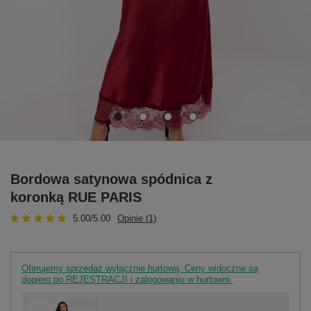
Bordowa satynowa spódnica z
koronką RUE PARIS
5.00/5.00
Opinie (1)
Oferujemy sprzedaż wyłącznie hurtową. Ceny widoczne są
dopiero po REJESTRACJI i zalogowaniu w hurtowni.