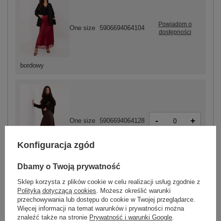
Powiadom o
One size
5906694064104
dostępności
bordowy
-
+
One size
5906694064128
Konfiguracja zgód
ciemny brązowy
Dbamy o Twoją prywatność
Sklep korzysta z plików cookie w celu realizacji usług zgodnie z
Polityką dotyczącą cookies
. Możesz określić warunki
ZALOGUJ SIĘ I ZOBACZ CENĘ
przechowywania lub dostępu do cookie w Twojej przeglądarce.
Więcej informacji na temat warunków i prywatności można
znaleźć także na stronie
Prywatność i warunki Google
.