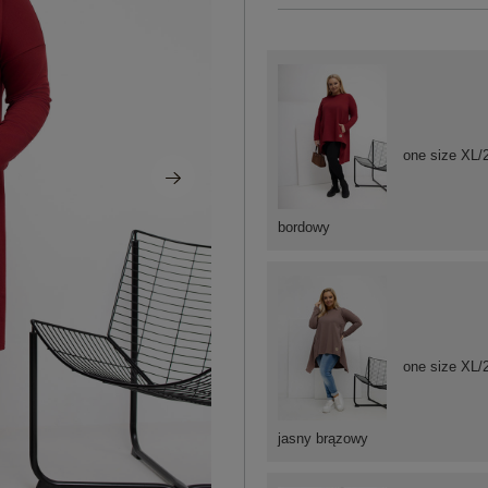
one size XL/
bordowy
one size XL/
jasny brązowy