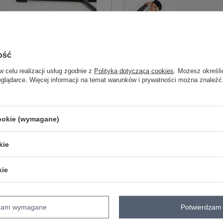
one size XL/
ość
w celu realizacji usług zgodnie z
Polityką dotyczącą cookies
. Możesz określi
grafitowy
eglądarce. Więcej informacji na temat warunków i prywatności można znaleźć
cookie (wymagane)
ZA
kie
Masz pytanie? Chętnie pomożem
kie
Zadzwoń
+48 601 547 740
dzam wymagane
Potwierdzam 
skład materiału : 90% bawełna , 10% 
sposób prania : pranie w pralce w 30°