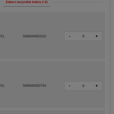
Zobacz wszystkie kolory (+2)
-
+
2XL
5906694083310
-
+
2XL
5906694082764