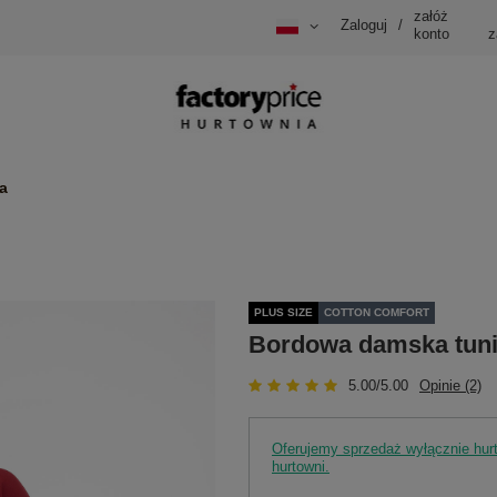
załóż
Zaloguj
/
konto
z
a
PLUS SIZE
COTTON COMFORT
Bordowa damska tunik
5.00/5.00
Opinie (2)
Oferujemy sprzedaż wyłącznie hu
hurtowni.