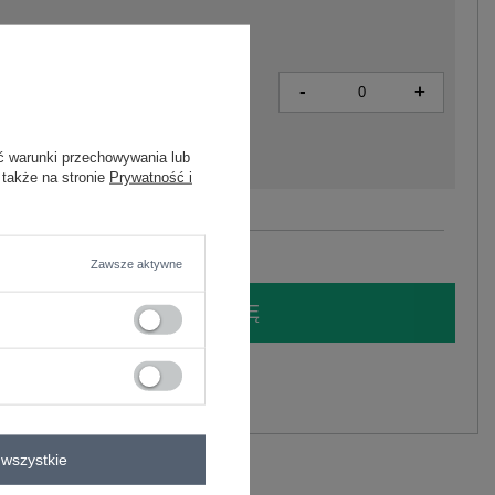
-
+
2XL
2016102342922
ć warunki przechowywania lub
 także na stronie
Prywatność i
Zobacz wszystkie kolory (+2)
Zawsze aktywne
LOGUJ SIĘ I ZOBACZ CENĘ
y.
Zadaj pytanie
wszystkie
elastan
C