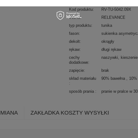
Kod produktu
RV-TU-5042.09X
Marka
RELEVANCE
typ produktu
tunika
fason
sukienka asymetryc
dekolt
okrągły
rękaw
długi rękaw
cechy
naszywki
kieszenie
dodatkowe
zapięcie
brak
skład materiału
90% bawełna
10% 
sposób prania
pranie w pralce w 3
YMIANA
ZAKŁADKA KOSZTY WYSYŁKI