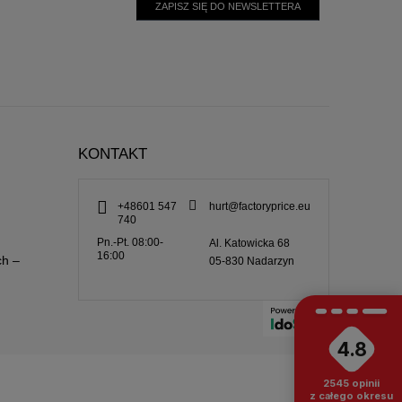
ZAPISZ SIĘ DO NEWSLETTERA
KONTAKT
+48601 547
hurt@factoryprice.eu
740
Pn.-Pt. 08:00-
Al. Katowicka 68
16:00
ch –
05-830
Nadarzyn
4.8
2545
opinii
z całego okresu