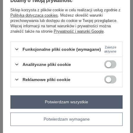
Dbamy o Twoją prywatność
-
+
S/M
2016103103966
Sklep korzysta z plików cookie w celu realizacji usług zgodnie z
Polityką dotyczącą cookies
. Możesz określić warunki
przechowywania lub dostępu do cookie w Twojej przeglądarce.
-
+
Więcej informacji na temat warunków i prywatności można
L/XL
2016103103973
znaleźć także na stronie
Prywatność i warunki Google
.
ciemny zielony
Zawsze
Funkcjonalne pliki cookie (wymagane)
aktywne
Zobacz wszystkie kolory (+1)
Analityczne pliki cookie
ZALOGUJ SIĘ I ZOBACZ CENĘ
Reklamowe pliki cookie
Masz pytanie? Chętnie pomożemy.
Zadzwoń
+48 601 547 740
Zadaj pytanie
Potwierdzam wszystkie
Kod produktu
RV-BZ-7342.03
Potwierdzam wymagane
Marka
RUE PARIS
wzór
gładki