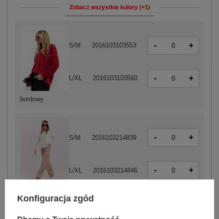
Zobacz wszystkie kolory (+1)
-
+
S/M
2016103103553
-
+
L/XL
2016103103560
bordowy
-
+
S/M
2016103214839
-
+
L/XL
2016103214846
biały
Konfiguracja zgód