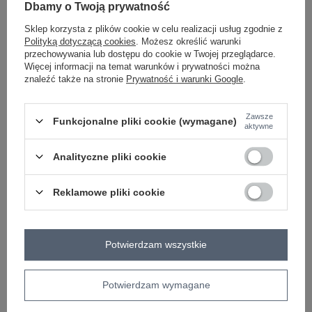
Dbamy o Twoją prywatność
Sklep korzysta z plików cookie w celu realizacji usług zgodnie z
-
+
L/XL
2016103112753
Polityką dotyczącą cookies
. Możesz określić warunki
przechowywania lub dostępu do cookie w Twojej przeglądarce.
Więcej informacji na temat warunków i prywatności można
czarny
znaleźć także na stronie
Prywatność i warunki Google
.
Zobacz wszystkie kolory (+1)
Zawsze
Funkcjonalne pliki cookie (wymagane)
aktywne
ZALOGUJ SIĘ I ZOBACZ CENĘ
Analityczne pliki cookie
Masz pytanie? Chętnie pomożemy.
Reklamowe pliki cookie
Zadzwoń
+48 601 547 740
Zadaj pytanie
Potwierdzam wszystkie
Kod produktu
RV-BL-7366.31
Marka
RUE PARIS
wzór
gładki
Potwierdzam wymagane
dominujący
dekolt
kaptur