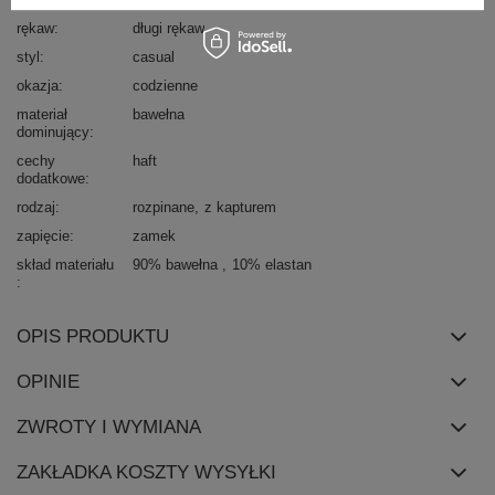
rękaw
długi rękaw
styl
casual
okazja
codzienne
materiał
bawełna
dominujący
cechy
haft
dodatkowe
rodzaj
rozpinane
z kapturem
zapięcie
zamek
skład materiału
90% bawełna
10% elastan
OPIS PRODUKTU
OPINIE
ZWROTY I WYMIANA
ZAKŁADKA KOSZTY WYSYŁKI