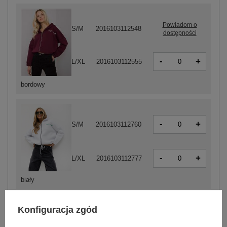
Powiadom o
S/M
2016103112548
dostępności
-
+
L/XL
2016103112555
bordowy
-
+
S/M
2016103112760
-
+
L/XL
2016103112777
biały
Konfiguracja zgód
-
+
S/M
2016103112746