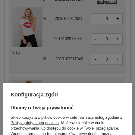
dostępności
-
+
M
2016102917021
-
+
L
2016102917038
biały
-
+
XL
2016102917045
Konfiguracja zgód
-
+
S
2016102916932
Dbamy o Twoją prywatność
Sklep korzysta z plików cookie w celu realizacji usług zgodnie z
Polityką dotyczącą cookies
. Możesz określić warunki
czarny
przechowywania lub dostępu do cookie w Twojej przeglądarce.
Więcej informacji na temat warunków i prywatności można