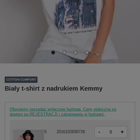
COTTON COMFORT
Biały t-shirt z nadrukiem Kemmy
Oferujemy sprzedaż wyłącznie hurtową. Ceny widoczne są
dopiero po REJESTRACJI i zalogowaniu w hurtowni.
-
+
S
2016102830726