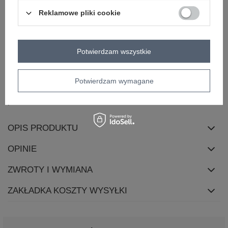
Reklamowe pliki cookie
Masz pytanie? Chętnie pomożemy.
Zadzwoń
+48 601 547 740
Zadaj pytanie
Potwierdzam wszystkie
Kod produktu
HB-TS-3053.69P
Potwierdzam wymagane
Marka
H&B
skład materiału
100% bawełna
OPIS PRODUKTU
OPINIE
ZWROTY I WYMIANA
ZAKŁADKA KOSZTY WYSYŁKI