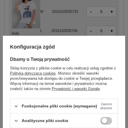
-
+
M
2016102830733
-
+
L
2016102830740
biały
Konfiguracja zgód
-
+
S
2016102830696
Dbamy o Twoją prywatność
Sklep korzysta z plików cookie w celu realizacji usług zgodnie z
Polityką dotyczącą cookies
. Możesz określić warunki
-
+
M
2016102830702
przechowywania lub dostępu do cookie w Twojej przeglądarce.
Więcej informacji na temat warunków i prywatności można
znaleźć także na stronie
Prywatność i warunki Google
.
-
+
L
2016102830719
czarny
Zawsze
Funkcjonalne pliki cookie (wymagane)
aktywne
Analityczne pliki cookie
ZALOGUJ SIĘ I ZOBACZ CENĘ