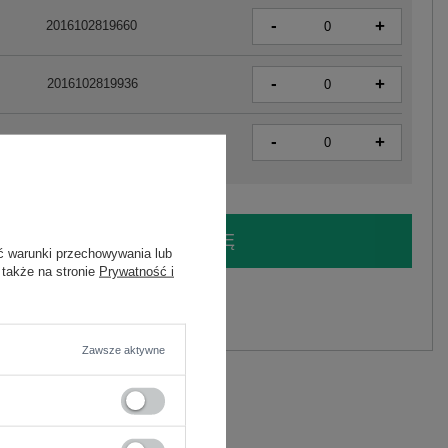
-
+
2016102819660
-
+
2016102819936
-
+
2016102819943
LOGUJ SIĘ I ZOBACZ CENĘ
ć warunki przechowywania lub
 także na stronie
Prywatność i
y.
Zadaj pytanie
Zawsze aktywne