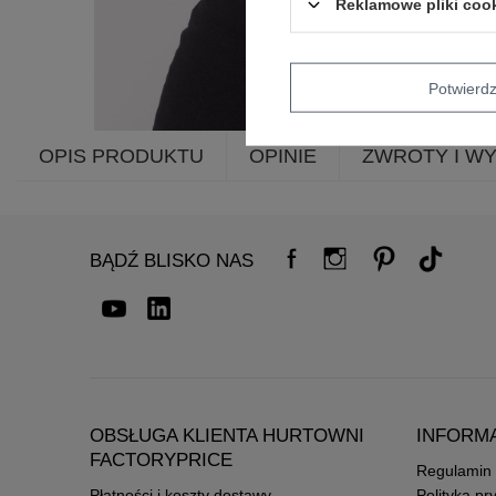
Reklamowe pliki coo
Potwier
OPIS PRODUKTU
OPINIE
ZWROTY I W
BĄDŹ BLISKO NAS
OBSŁUGA KLIENTA HURTOWNI
INFORM
FACTORYPRICE
Regulamin
Płatności i koszty dostawy
Polityka pr