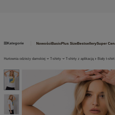
Kategorie
Nowości
Basic
Plus Size
Bestsellery
Super Cen
Hurtownia odzieży damskiej
T-shirty
T-shirty z aplikacją
Biały t-shi