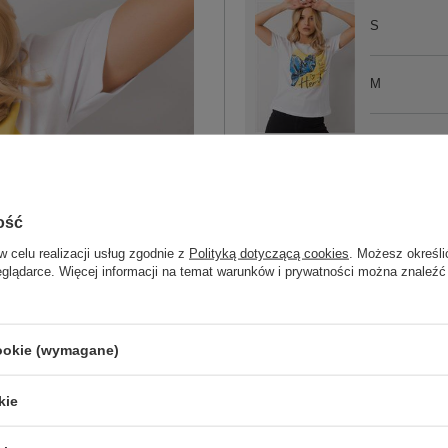
S
M
L
biały
ość
ZA
w celu realizacji usług zgodnie z
Polityką dotyczącą cookies
. Możesz określi
eglądarce. Więcej informacji na temat warunków i prywatności można znaleźć
Masz pytanie? Chętnie pomożem
Zadzwoń
+48 601 547 740
cookie (wymagane)
Kod produktu
HB-TS-3037.11P
kie
Marka
H&B
wzór
nadruk