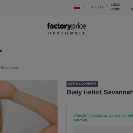
załóż
Zaloguj
/
konto
z
a
rt Savannah
COTTON COMFORT
Biały t-shirt Savanna
Oferujemy sprzedaż wyłącznie hu
hurtowni.