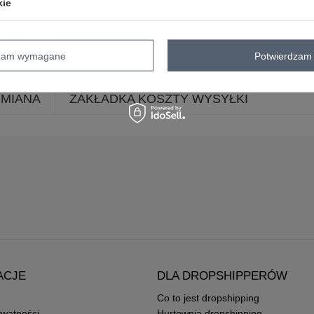
dominujący
kie
dekolt
okrągły
skład materiału
100% bawełna
dzam wymagane
Potwierdzam 
YMIANA
ZAKŁADKA KOSZTY WYSYŁKI
ACJE
DLA DROPSHIPPERÓW
Co to jest dropshipping
ywatności
Hurtownia dropshipping