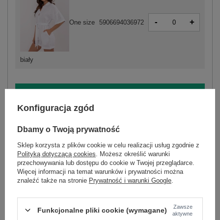
-
+
One size
5906694036972
biały
ZALOGUJ SIĘ I ZOBACZ CENĘ
Konfiguracja zgód
Masz pytanie? Chętnie pomożemy.
Dbamy o Twoją prywatność
Zadzwoń
+48 601 547 740
Zadaj pytanie
Sklep korzysta z plików cookie w celu realizacji usług zgodnie z
Polityką dotyczącą cookies
. Możesz określić warunki
skład materiału : 100% bawełna
przechowywania lub dostępu do cookie w Twojej przeglądarce.
sposób prania : pranie w pralce w 30°C
Więcej informacji na temat warunków i prywatności można
znaleźć także na stronie
Prywatność i warunki Google
.
Kod produktu
MI-KO-A2479.73
Marka
ITALY MODA
Zawsze
Funkcjonalne pliki cookie (wymagane)
aktywne
typ produktu
kombinezon