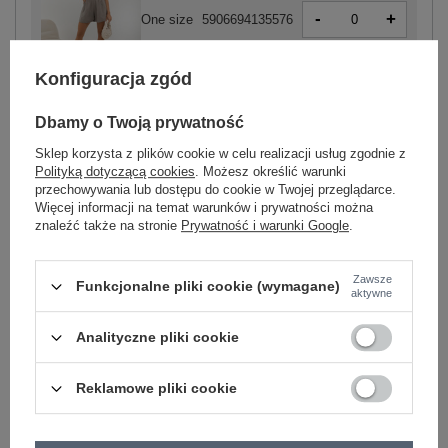
-
+
One size
5906694135576
Konfiguracja zgód
ciemny beżowy
Dbamy o Twoją prywatność
Sklep korzysta z plików cookie w celu realizacji usług zgodnie z
Polityką dotyczącą cookies
. Możesz określić warunki
przechowywania lub dostępu do cookie w Twojej przeglądarce.
-
+
One size
5906694135569
Więcej informacji na temat warunków i prywatności można
znaleźć także na stronie
Prywatność i warunki Google
.
Zawsze
khaki
Funkcjonalne pliki cookie (wymagane)
aktywne
Analityczne pliki cookie
Zobacz wszystkie kolory (+1)
Reklamowe pliki cookie
ZALOGUJ SIĘ I ZOBACZ CENĘ