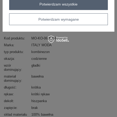
Masz pytanie? Chętnie pomożemy.
Potwierdzam wszystkie
Zadzwoń
+48 601 547 740
Zadaj pytanie
Potwierdzam wymagane
skład materiału : 100% bawełna
sposób prania : pranie w pralce w 30°C
Kod produktu
MO-KO-0626.84
Marka
ITALY MODA
typ produktu
kombinezon
okazja
codzienne
wzór
gładki
dominujący
materiał
bawełna
dominujący
długość
krótka
rękaw
krótki rękaw
dekolt
hiszpanka
zapięcie
brak
skład materiału
100% bawełna