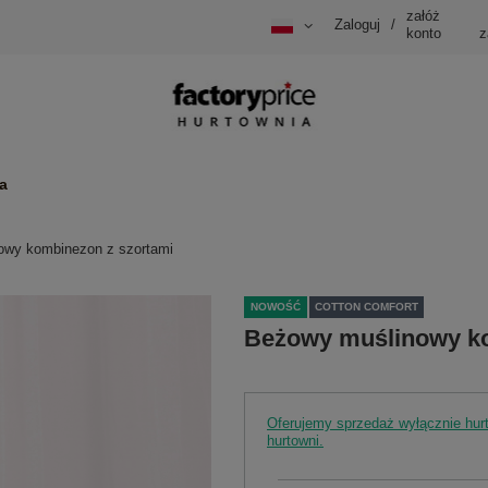
załóż
Zaloguj
/
konto
z
a
owy kombinezon z szortami
NOWOŚĆ
COTTON COMFORT
Beżowy muślinowy ko
Oferujemy sprzedaż wyłącznie hu
hurtowni.