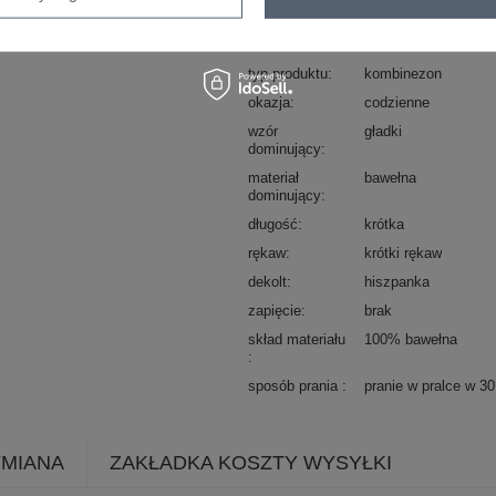
Kod produktu
MO-KO-0626.86
Marka
ITALY MODA
typ produktu
kombinezon
okazja
codzienne
wzór
gładki
dominujący
materiał
bawełna
dominujący
długość
krótka
rękaw
krótki rękaw
dekolt
hiszpanka
zapięcie
brak
skład materiału
100% bawełna
sposób prania
pranie w pralce w 3
YMIANA
ZAKŁADKA KOSZTY WYSYŁKI