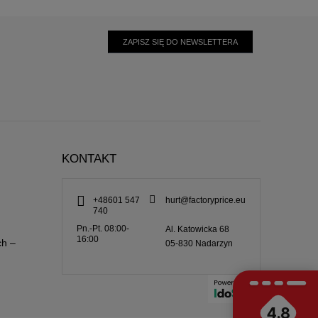
ZAPISZ SIĘ DO NEWSLETTERA
KONTAKT
+48601 547
hurt@factoryprice.eu
740
Pn.-Pt. 08:00-
Al. Katowicka 68
16:00
ch –
05-830
Nadarzyn
4.8