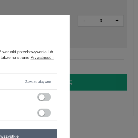
-
+
5906694135620
ć warunki przechowywania lub
 także na stronie
Prywatność i
Zobacz wszystkie kolory (+2)
LOGUJ SIĘ I ZOBACZ CENĘ
Zawsze aktywne
y.
Zadaj pytanie
C
wszystkie