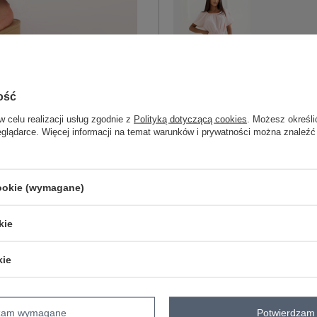
One size
jasny różowy
ość
w celu realizacji usług zgodnie z
Polityką dotyczącą cookies
. Możesz określi
eglądarce. Więcej informacji na temat warunków i prywatności można znaleźć
ZA
cookie (wymagane)
kie
Masz pytanie? Chętnie pomożem
Zadzwoń
+48 601 547 740
kie
skład materiału : 100% bawełna
sposób prania : pranie w pralce w 30°
dzam wymagane
Potwierdzam 