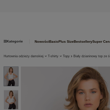
Kategorie
Nowości
Basic
Plus Size
Bestsellery
Super Cen
Hurtownia odzieży damskiej
T-shirty
Topy
Biały dzianinowy top ze 