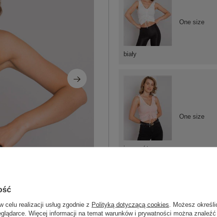
One size
biały
One size
jasny różowy
ość
w celu realizacji usług zgodnie z
Polityką dotyczącą cookies
. Możesz określi
One size
eglądarce. Więcej informacji na temat warunków i prywatności można znaleźć