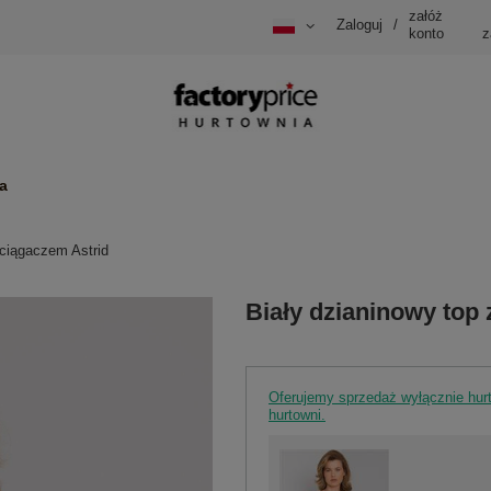
załóż
Zaloguj
/
konto
z
a
ściągaczem Astrid
Biały dzianinowy top
Oferujemy sprzedaż wyłącznie hu
hurtowni.