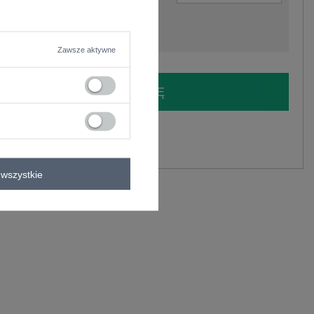
Zawsze aktywne
LOGUJ SIĘ I ZOBACZ CENĘ
y.
Zadaj pytanie
wszystkie