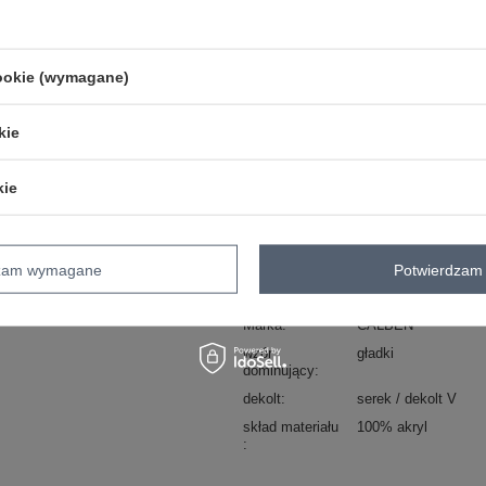
camelowy
cookie (wymagane)
kie
ZA
kie
Masz pytanie? Chętnie pomożem
Zadzwoń
+48 601 547 740
dzam wymagane
Potwierdzam 
Kod produktu
CA-TP-1458.42P
Marka
CALBEN
wzór
gładki
dominujący
dekolt
serek / dekolt V
skład materiału
100% akryl