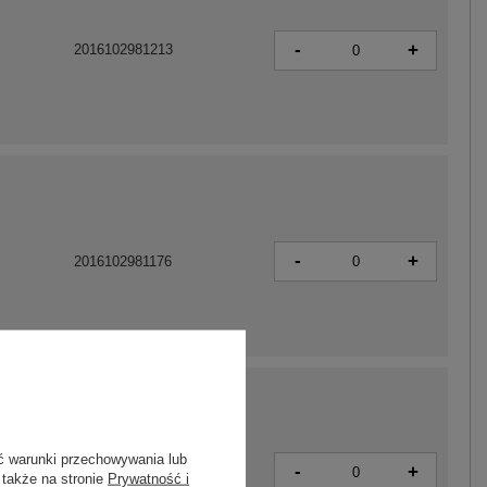
-
+
2016102981213
-
+
2016102981176
ć warunki przechowywania lub
-
+
2016102981190
 także na stronie
Prywatność i