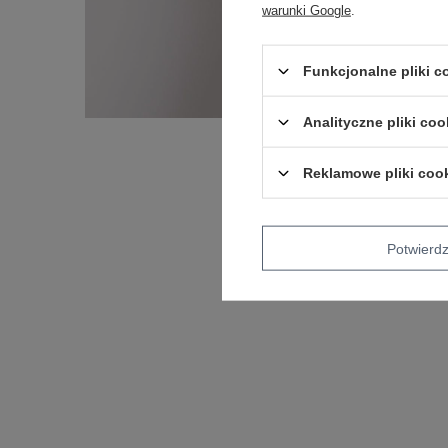
warunki Google
.
Funkcjonalne pliki 
Analityczne pliki coo
Reklamowe pliki coo
Potwier