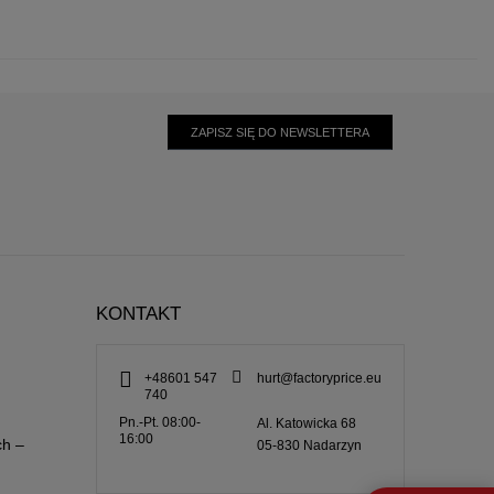
ZAPISZ SIĘ DO NEWSLETTERA
KONTAKT
+48601 547
hurt@factoryprice.eu
740
Pn.-Pt. 08:00-
Al. Katowicka 68
16:00
ch –
05-830
Nadarzyn