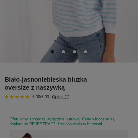
Biało-jasnoniebieska bluzka
oversize z naszywką
5.00/5.00
Opinie (1)
Oferujemy sprzedaż wyłącznie hurtową. Ceny widoczne są
dopiero po REJESTRACJI i zalogowaniu w hurtowni.