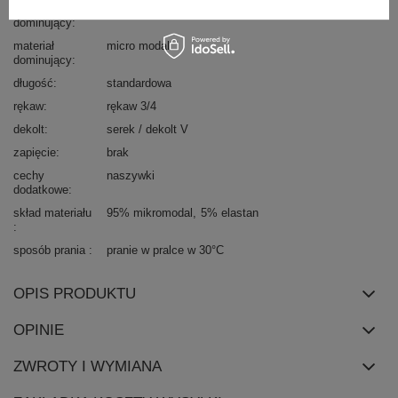
wzór
paski
dominujący
materiał
micro modal
dominujący
długość
standardowa
rękaw
rękaw 3/4
dekolt
serek / dekolt V
zapięcie
brak
cechy
naszywki
dodatkowe
skład materiału
95% mikromodal
5% elastan
sposób prania
pranie w pralce w 30°C
OPIS PRODUKTU
OPINIE
ZWROTY I WYMIANA