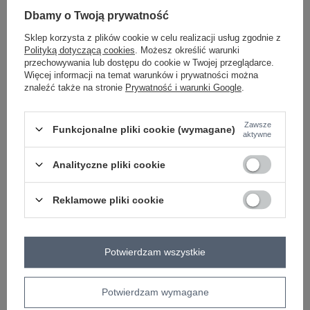
Dbamy o Twoją prywatność
Sklep korzysta z plików cookie w celu realizacji usług zgodnie z
biało-beżowy
Polityką dotyczącą cookies
. Możesz określić warunki
przechowywania lub dostępu do cookie w Twojej przeglądarce.
Więcej informacji na temat warunków i prywatności można
znaleźć także na stronie
Prywatność i warunki Google
.
ZALOGUJ SIĘ I ZOBACZ CENĘ
Zawsze
Funkcjonalne pliki cookie (wymagane)
Masz pytanie? Chętnie pomożemy.
aktywne
Zadzwoń
+48 601 547 740
Zadaj pytanie
Analityczne pliki cookie
skład materiału : 95% mikromodal, 5% elastan
sposób prania : pranie w pralce w 30°C
Reklamowe pliki cookie
Kod produktu
RV-BZ-A791.53
Marka
RELEVANCE
Potwierdzam wszystkie
typ produktu
bluzka codzienna
styl
casual
Potwierdzam wymagane
okazja
codzienne