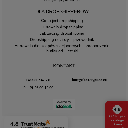
DLA DROPSHIPPERÓW
Co to jest dropshipping
Hurtownia dropshipping
Jak zacząć dropshipping
Dropshipping odzieży – przewodnik
Hurtownia dla sklepów stacjonarnych – zaopatrzenie
butiku od 1 sztuki
KONTAKT
+48601 547 740
hurt@factoryprice.eu
Pn.-Pt. 08:00-16:00
4.8
2545
opinii
z całego
4.8
okresu
Na podstawie
2545
opinii
z całego okresu