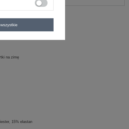
wszystkie
rtki na zimę
iester
15% elastan