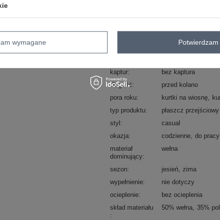
kie
Kod produktu
LK-PL-508342.98P
Marka
LAKERTA
dzam wymagane
Potwierdzam 
wzór
pepitka
dominujący
kaptur
bez kaptura
długość
przed kolano
pora roku
kurtki na wiosnę
ku
typ produktu
płaszcz przejściowy
styl
casual
okazja
codzienne
do pracy
materiał
wełna
dominujący
sezon
jesień
zima
wypełnienie
nie dotyczy
ocieplenie
bez ocieplenia
skład materiału
50% wełna
35% pol