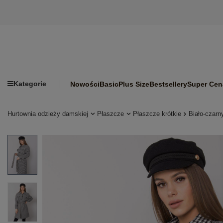
Kategorie
Nowości
Basic
Plus Size
Bestsellery
Super Cen
Hurtownia odzieży damskiej
Płaszcze
Płaszcze krótkie
Biało-czarn