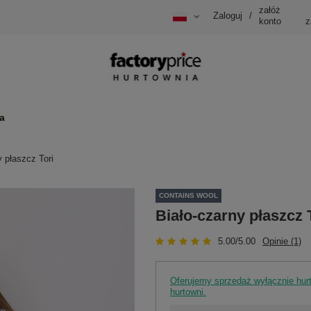
załóż
Zaloguj
/
konto
z
a
y płaszcz Tori
CONTAINS WOOL
Biało-czarny płaszcz 
5.00/5.00
Opinie (1)
Oferujemy sprzedaż wyłącznie hu
hurtowni.