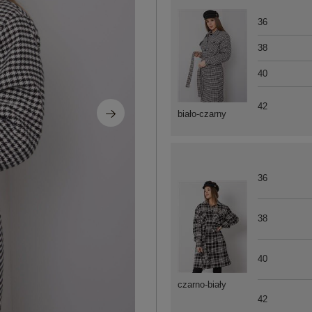
36
38
40
42
biało-czarny
36
38
40
czarno-biały
42