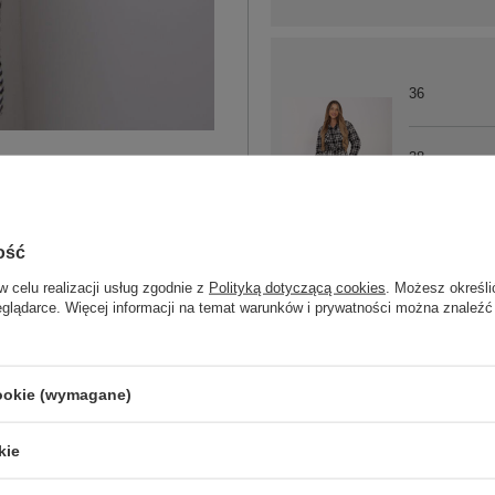
36
38
40
ość
czarno-biały
42
w celu realizacji usług zgodnie z
Polityką dotyczącą cookies
. Możesz określi
eglądarce. Więcej informacji na temat warunków i prywatności można znaleźć
ZA
cookie (wymagane)
kie
Masz pytanie? Chętnie pomożem
Zadzwoń
+48 601 547 740