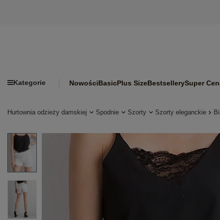
Kategorie
Nowości
Basic
Plus Size
Bestsellery
Super Cen
Hurtownia odzieży damskiej
Spodnie
Szorty
Szorty eleganckie
Bi