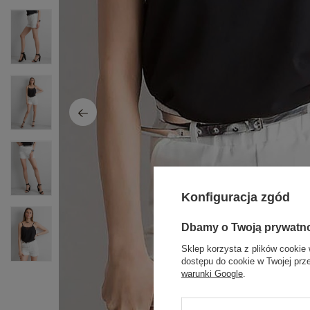
Konfiguracja zgód
Dbamy o Twoją prywatn
Sklep korzysta z plików cookie 
dostępu do cookie w Twojej prz
warunki Google
.