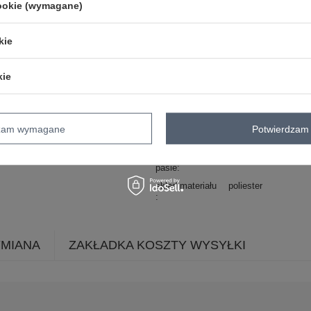
cookie (wymagane)
Zadzwoń
+48 601 547 740
kie
Kod produktu
FA-SN-5037.92P
Marka
FANCY
kie
wzór
gładki
dominujący
styl
klasyczny
casual
dzam wymagane
Potwierdzam 
okazja
codzienne
wysokość w
średni/regularny
pasie
skład materiału
poliester
YMIANA
ZAKŁADKA KOSZTY WYSYŁKI