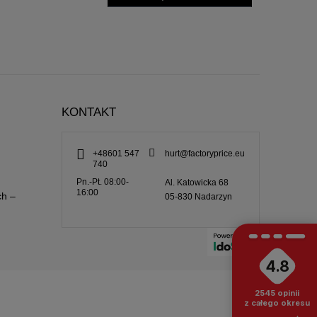
KONTAKT
+48601 547
hurt@factoryprice.eu
740
Pn.-Pt. 08:00-
Al. Katowicka 68
16:00
ch –
05-830
Nadarzyn
4.8
2545
opinii
z całego okresu