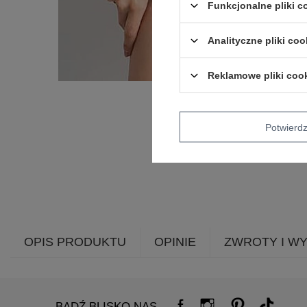
Funkcjonalne pliki 
Analityczne pliki coo
Reklamowe pliki coo
Potwier
OPIS PRODUKTU
OPINIE
ZWROTY I W
BĄDŹ BLISKO NAS