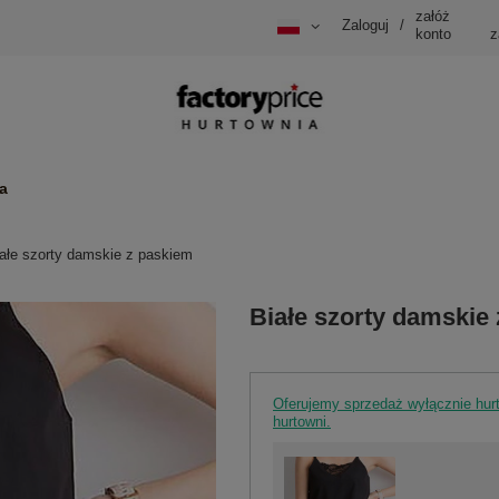
załóż
Zaloguj
/
konto
z
a
ałe szorty damskie z paskiem
Białe szorty damskie
Oferujemy sprzedaż wyłącznie hu
hurtowni.