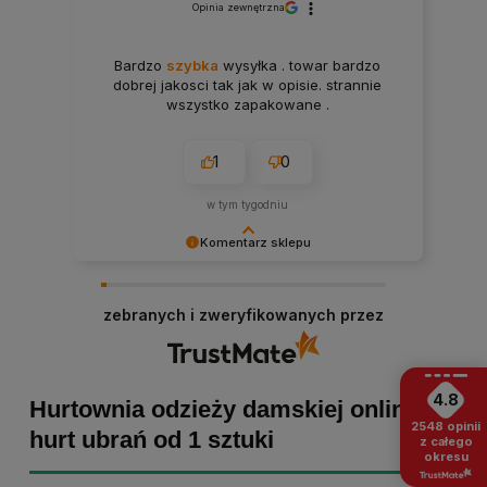
Opinia zewnętrzna
Bardzo
szybka
wysyłka . towar bardzo
dobrej jakosci tak jak w opisie. strannie
wszystko zapakowane .
1
0
w tym tygodniu
Komentarz sklepu
Paulina Grabarczyk dziękujemy za poświęcony
czas i dodaną opinię! Takie słowa dodają nam
zebranych i zweryfikowanych przez
skrzydeł, dlatego tym bardziej cieszymy się, że
zakup przebiegł pomyślnie. Obiecujemy
utrzymać dobrą passę - zapraszamy ponownie! :)
4.8
Hurtownia odzieży damskiej online -
2548
opinii
hurt ubrań od 1 sztuki
z całego
okresu