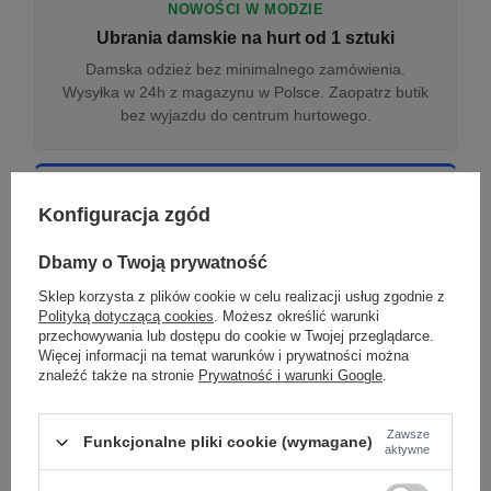
NOWOŚCI W MODZIE
Ubrania damskie na hurt od 1 sztuki
Damska odzież bez minimalnego zamówienia.
Wysyłka w 24h z magazynu w Polsce. Zaopatrz butik
bez wyjazdu do centrum hurtowego.
ONLINE
Konfiguracja zgód
Odzież damska hurtowo online
Internetowa hurtownia damska z plikiem XML/CSV.
Dbamy o Twoją prywatność
Integracja z WooCommerce, Shopify, BaseLinker.
Sklep korzysta z plików cookie w celu realizacji usług zgodnie z
Aktualizacja stanów co godzinę.
Polityką dotyczącą cookies
. Możesz określić warunki
przechowywania lub dostępu do cookie w Twojej przeglądarce.
Więcej informacji na temat warunków i prywatności można
znaleźć także na stronie
Prywatność i warunki Google
.
DROPSHIPPING
Damskie ubrania w dropshippingu
Zawsze
Funkcjonalne pliki cookie (wymagane)
Hurt odzieży damskiej z wysyłką na etykiecie Twojego
aktywne
sklepu w całej UE. Zero magazynu, zero
zamrożonego kapitału.