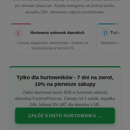
po zimowe płaszcze. Każda kategoria od jednej sztuki,
wysyłka 24h, darmowe zdjęcia produktowe.
Hurtownia sukienek damskich
T-shirty d
Casual, eleganckie, wieczorowe - modele na
Bestsellery w cen
każdą okazję w sezonie'26
k
Tylko dla hurtowników - 7 dni na zwrot,
10% na pierwsze zakupy
Załóż darmowe konto B2B w hurtowni odzieży
damskiej FactoryPrice.eu. Zakupy od 1 sztuki, wysyłka
24h, faktury 0% VAT dla klientów z UE.
ZAŁÓŻ KONTO HURTOWNIKA