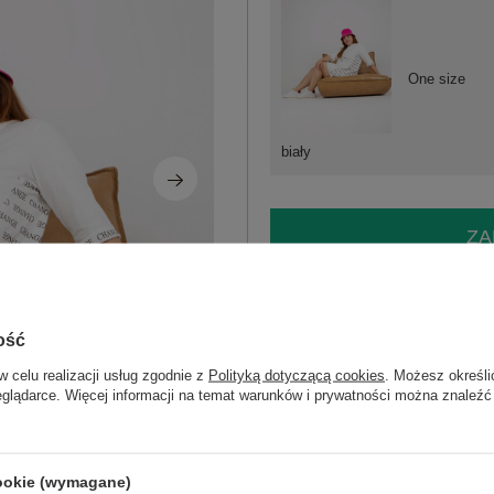
One size
biały
ZA
Masz pytanie? Chętnie pomożem
Zadzwoń
+48 601 547 740
ość
w celu realizacji usług zgodnie z
Polityką dotyczącą cookies
. Możesz określi
eglądarce. Więcej informacji na temat warunków i prywatności można znaleźć
Kod produktu
RV-SK-7784.05P
Marka
RELEVANCE
typ produktu
sukienka codzienna
cookie (wymagane)
fason
sukienka prosta