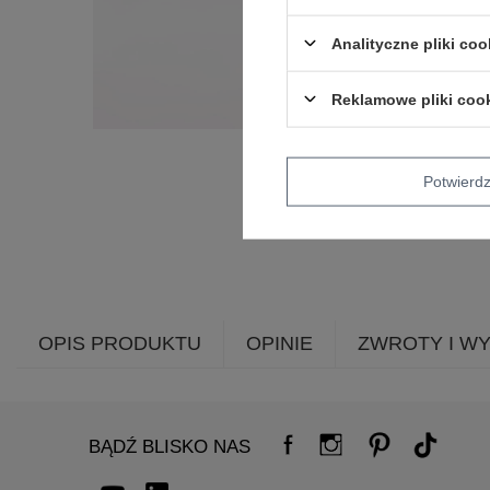
Analityczne pliki coo
Reklamowe pliki coo
Potwier
OPIS PRODUKTU
OPINIE
ZWROTY I W
BĄDŹ BLISKO NAS