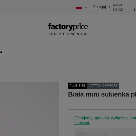
załóż
Zaloguj
/
konto
z
a
PLUS SIZE
COTTON COMFORT
Biała mini sukienka p
Oferujemy sprzedaż wyłącznie hu
hurtowni.