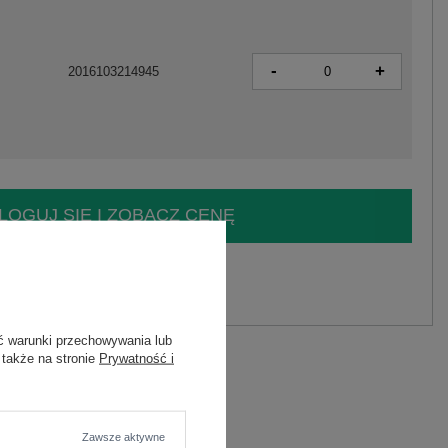
-
+
2016103214945
LOGUJ SIĘ I ZOBACZ CENĘ
y.
Zadaj pytanie
ć warunki przechowywania lub
 także na stronie
Prywatność i
biała sukienka
Zawsze aktywne