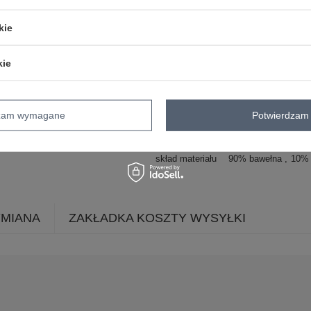
okazja
codzienne
kie
wzór
nadruk
dominujący
materiał
bawełna
kie
dominujący
długość
mini
rękaw
rękaw 3/4
dzam wymagane
Potwierdzam 
dekolt
okrągły
zapięcie
brak
skład materiału
90% bawełna
10% 
YMIANA
ZAKŁADKA KOSZTY WYSYŁKI