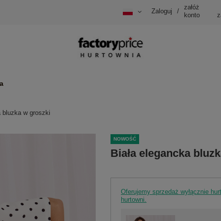
załóż
Zaloguj
/
konto
z
a
 bluzka w groszki
NOWOŚĆ
Biała elegancka bluzk
Oferujemy sprzedaż wyłącznie hu
hurtowni.