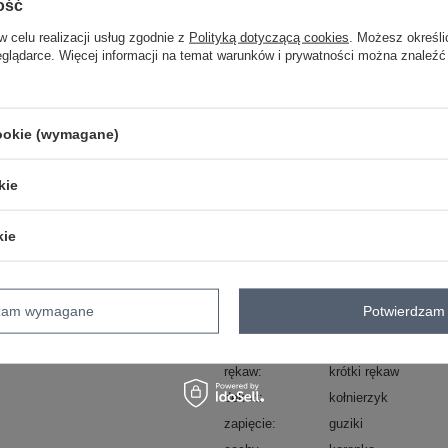
ość
Masz pytanie? Chętnie pomożem
w celu realizacji usług zgodnie z
Polityką dotyczącą cookies
. Możesz określi
Zadzwoń
+48 601 547 740
eglądarce. Więcej informacji na temat warunków i prywatności można znaleźć
skład materiału : 95% poliester, 5% el
sposób prania : pranie w pralce w 30°
cookie (wymagane)
Kod produktu
MI-BZ-4305.87
kie
Marka
ITALY MODA
typ produktu
bluzka elegancka
kie
okazja
codzienne
do pracy
wzór
groszki
dominujący
materiał
poliester
dzam wymagane
Potwierdzam 
dominujący
długość
standardowa
rękaw
krótki rękaw
dekolt
kołnierzyk
zapięcie
guziki