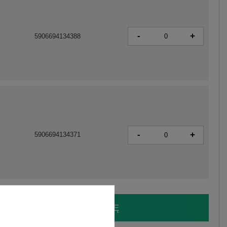
-
+
5906694134388
-
+
5906694134371
LOGUJ SIĘ I ZOBACZ CENĘ