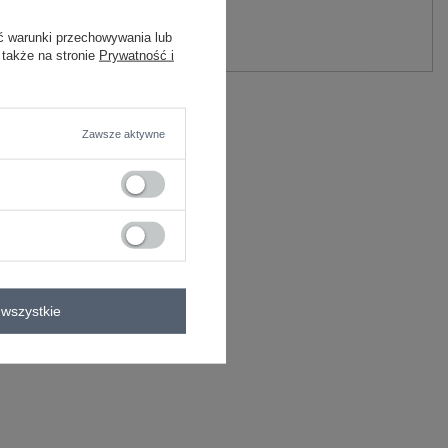
y.
ć warunki przechowywania lub
Zadaj pytanie
 także na stronie
Prywatność i
astan
C
Zawsze aktywne
wizytowe
wszystkie