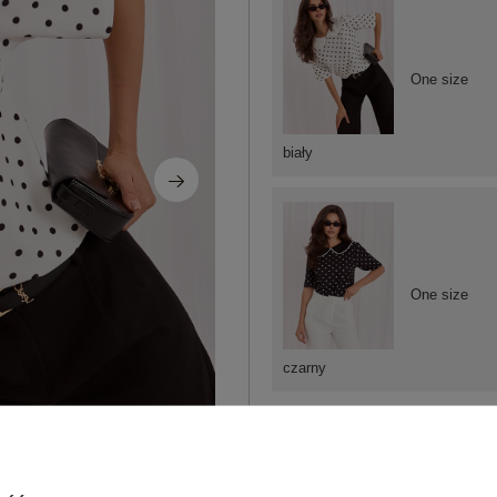
One size
biały
One size
czarny
ZA