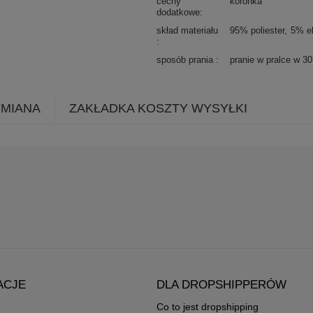
cechy
koronka
dodatkowe
skład materiału
95% poliester
5% e
sposób prania
pranie w pralce w 3
YMIANA
ZAKŁADKA KOSZTY WYSYŁKI
ACJE
DLA DROPSHIPPERÓW
Co to jest dropshipping