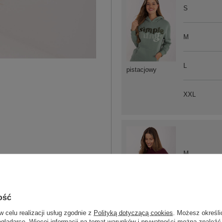
S
M
L
pistacjowy
XXL
M
L
ość
bordowy
w celu realizacji usług zgodnie z
Polityką dotyczącą cookies
. Możesz określi
eglądarce. Więcej informacji na temat warunków i prywatności można znaleźć