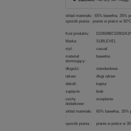
skład materiału : 65% bawełna, 35% po
sposób prania : pranie w pralce w 30°
Kod produktu
D10608BC02802A1
Marka
SUBLEVEL
styl
casual
materiał
bawełna
dominujący
długość
standardowa
rękaw
długi rękaw
dekolt
kaptur
zapięcie
brak
cechy
ocieplenie
dodatkowe
skład materiału
65% bawełna
35% p
sposób prania
pranie w pralce w 3