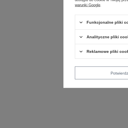
warunki Google
.
Funkcjonalne pliki 
Analityczne pliki coo
Reklamowe pliki coo
Potwier