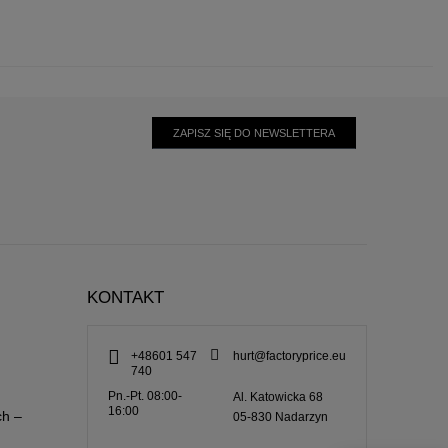
ZAPISZ SIĘ DO NEWSLETTERA
KONTAKT
+48601 547
hurt@factoryprice.eu
740
Pn.-Pt. 08:00-
Al. Katowicka 68
16:00
ch –
05-830
Nadarzyn