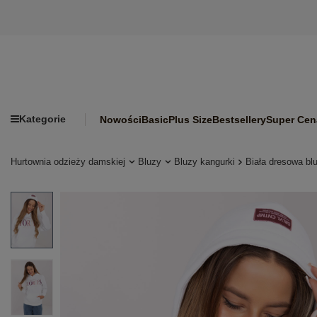
Kategorie
Nowości
Basic
Plus Size
Bestsellery
Super Cen
Hurtownia odzieży damskiej
Bluzy
Bluzy kangurki
Biała dresowa b