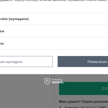
M
cookie (wymagane)
L
kie
XL
kie
jasny beżowy
XXL
dzam wymagane
Potwierdzam 
ZA
Masz pytanie? Chętnie pomożem
Zadzwoń
+48 601 547 740