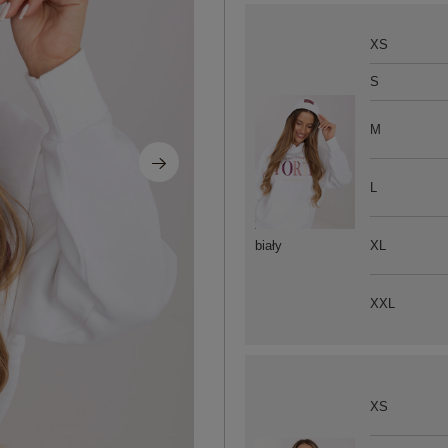
XS
S
M
L
XL
biały
XXL
XS