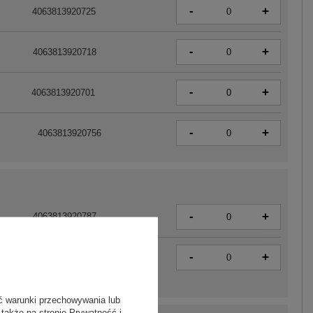
-
+
4063813920725
-
+
4063813920718
-
+
4063813920701
-
+
4063813920756
-
+
4063813920787
-
+
4063813920770
ć warunki przechowywania lub
 także na stronie
Prywatność i