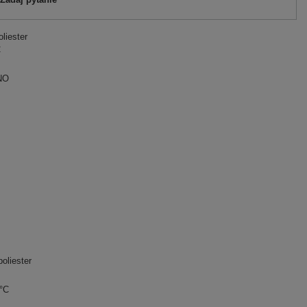
liester
C
NO
oliester
0°C