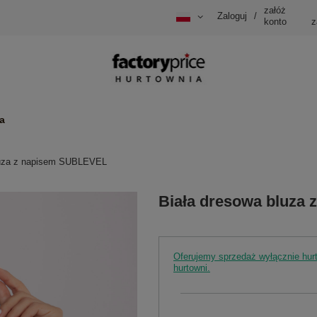
załóż
Zaloguj
/
konto
z
a
luza z napisem SUBLEVEL
Biała dresowa bluza
Oferujemy sprzedaż wyłącznie hu
hurtowni.