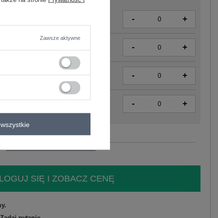
-
+
4063813920626
Zawsze aktywne
-
+
4063813920619
-
+
4063813920640
-
+
4063813920657
wszystkie
Zobacz wszystkie kolory (+1)
LOGUJ SIĘ I ZOBACZ CENĘ
y.
Zadaj pytanie