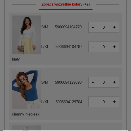
Zobacz wszystkie kolory (+2)
-
+
S/M
5906694104770
-
+
L/XL
5906694104787
biały
-
+
S/M
5906694129698
-
+
L/XL
5906694129704
ciemny niebieski