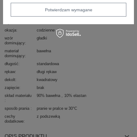
Marka
RUE PARIS
Potwierdzam wymagane
typ produktu
bluzka dopasowana
bluzka codzienna
longsleeve
styl
casual
okazja
codzienne
wzór
gładki
dominujący
materiał
bawełna
dominujący
długość
standardowa
rękaw
długi rękaw
dekolt
kwadratowy
zapięcie
brak
skład materiału
90% bawełna
10% elastan
sposób prania
pranie w pralce w 30°C
cechy
z podszewką
dodatkowe
OPIS PRODUKTU