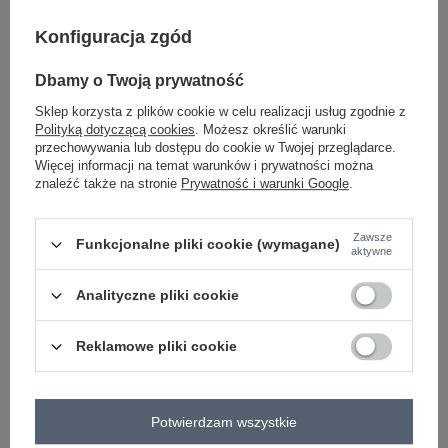
-
+
S/M
5906694104718
Konfiguracja zgód
Dbamy o Twoją prywatność
-
+
L/XL
5906694104725
Sklep korzysta z plików cookie w celu realizacji usług zgodnie z
Polityką dotyczącą cookies
. Możesz określić warunki
bordowy
przechowywania lub dostępu do cookie w Twojej przeglądarce.
Więcej informacji na temat warunków i prywatności można
znaleźć także na stronie
Prywatność i warunki Google
.
Zobacz wszystkie kolory (+2)
Zawsze
Funkcjonalne pliki cookie (wymagane)
ZALOGUJ SIĘ I ZOBACZ CENĘ
aktywne
Analityczne pliki cookie
Masz pytanie? Chętnie pomożemy.
Zadzwoń
+48 601 547 740
Zadaj pytanie
Reklamowe pliki cookie
skład materiału : 90% bawełna , 10% elastan
sposób prania : pranie w pralce w 30°C
Potwierdzam wszystkie
Kod produktu
RV-BZ-A1193.26