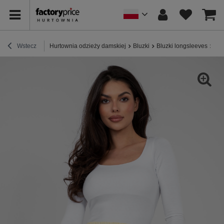
Wstecz
Hurtownia odzieży damskiej
Bluzki
Bluzki longsleeves
Bia