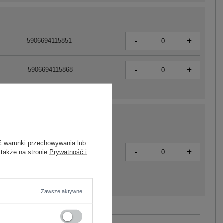
-
+
5906694115851
-
+
5906694115868
ć warunki przechowywania lub
-
+
 także na stronie
Prywatność i
5906694115936
Zawsze aktywne
Zobacz wszystkie kolory (+2)