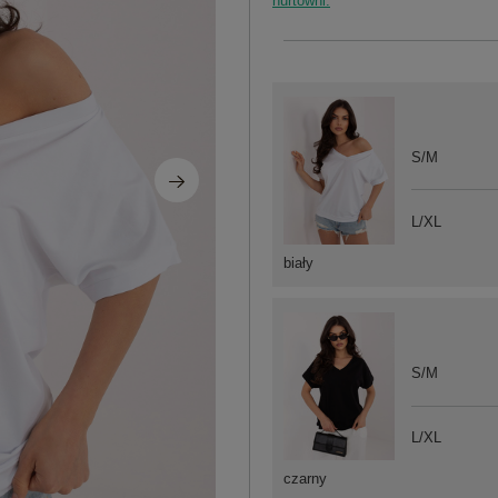
hurtowni.
S/M
L/XL
biały
S/M
L/XL
czarny