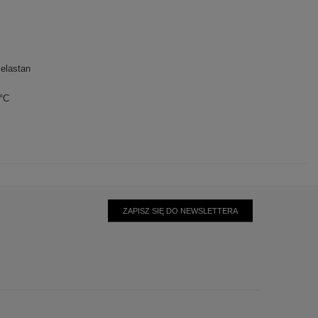
elastan
0°C
ZAPISZ SIĘ DO NEWSLETTERA