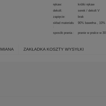
rękaw
krótki rękaw
dekolt
serek / dekolt V
zapięcie
brak
skład materiału
90% bawełna
10% 
sposób prania
pranie w pralce w 3
YMIANA
ZAKŁADKA KOSZTY WYSYŁKI