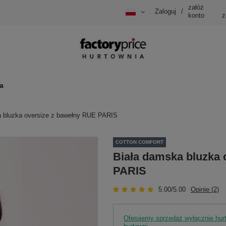
załóż
Zaloguj
/
konto
z
a
a bluzka oversize z bawełny RUE PARIS
COTTON COMFORT
Biała damska bluzka 
PARIS
5.00/5.00
Opinie (2)
Oferujemy sprzedaż wyłącznie hu