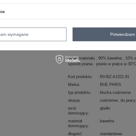
kie
ZA
Masz pytanie? Chętnie pomożem
dzam wymagane
Potwierdzam 
Zadzwoń
+48 601 547 740
skład materiału : 90% bawełna , 10% 
sposób prania : pranie w pralce w 30°
Kod produktu
RV-BZ-A1321.91
Marka
RUE PARIS
typ produktu
bluzka codzienna
okazja
codzienne
do pracy
wzór
gładki
dominujący
materiał
bawełna
dominujący
długość
standardowa