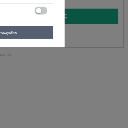
LOGUJ SIĘ I ZOBACZ CENĘ
y.
wszystkie
Zadaj pytanie
elastan
C