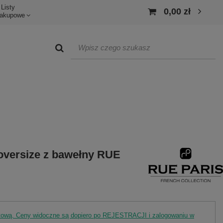
Listy
0,00 zł
akupowe
oversize z bawełny RUE
rtową. Ceny widoczne są dopiero po REJESTRACJI i zalogowaniu w