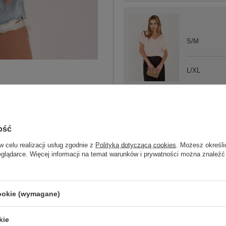
S/M
L/XL
jasny różowy
ość
w celu realizacji usług zgodnie z
Polityką dotyczącą cookies
. Możesz określi
eglądarce. Więcej informacji na temat warunków i prywatności można znaleźć
S/M
ciemny brązowy
cookie (wymagane)
kie