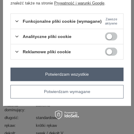
znaleźć także na stronie
Prywatność i warunki Google
.
Masz pytanie? Chętnie pomożemy.
Zadzwoń
+48 601 547 740
Zadaj pytanie
Zawsze
Funkcjonalne pliki cookie (wymagane)
aktywne
skład materiału : 90% bawełna , 10% elastan
Analityczne pliki cookie
sposób prania : pranie w pralce w 30°C
Kod produktu
RV-BZ-A1302.11
Reklamowe pliki cookie
Marka
RELEVANCE
skład materiału
90% bawełna
10% elastan
Potwierdzam wszystkie
typ produktu
bluzka codzienna
okazja
codzienne
Potwierdzam wymagane
wzór
haft
dominujący
materiał
bawełna
dominujący
długość
standardowa
rękaw
krótki rękaw
dekolt
serek / dekolt V