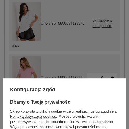
Powiadom o
One size
5906694123375
dostępności
biały
-
+
One size
5906694123399
Konfiguracja zgód
jasny różowy
Dbamy o Twoją prywatność
Sklep korzysta z plików cookie w celu realizacji usług zgodnie z
Polityką dotyczącą cookies
. Możesz określić warunki
ZALOGUJ SIĘ I ZOBACZ CENĘ
przechowywania lub dostępu do cookie w Twojej przeglądarce.
Więcej informacji na temat warunków i prywatności można