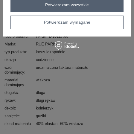
Zadzwoń
+48 601 547 740
Zadaj pytanie
Potwierdzam wszystkie
skład materiału : 40% elastan, 60% wiskoza
Potwierdzam wymagane
sposób prania : pranie w pralce w 30°C
Kod produktu
IT-KMPL-10127.60
Marka
RUE PARIS
typ produktu
koszula+spodnie
okazja
codzienne
wzór
urozmaicona faktura materiału
dominujący
materiał
wiskoza
dominujący
długość
długa
rękaw
długi rękaw
dekolt
kołnierzyk
zapięcie
guziki
skład materiału
40% elastan
60% wiskoza