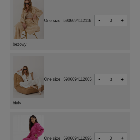
-
+
One size
5906694112119
beżowy
-
+
One size
5906694112065
biały
-
+
One size
5906694112096