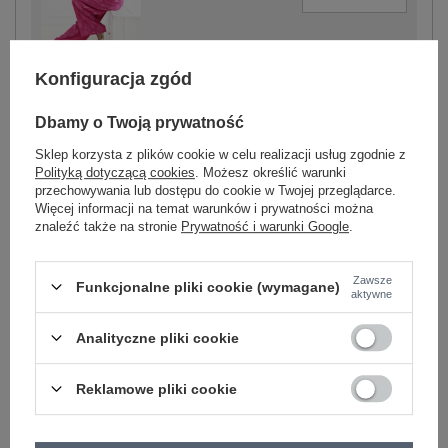
fuksjowy
Konfiguracja zgód
Dbamy o Twoją prywatność
Sklep korzysta z plików cookie w celu realizacji usług zgodnie z
Polityką dotyczącą cookies
. Możesz określić warunki
-
+
One size
5906694112072
przechowywania lub dostępu do cookie w Twojej przeglądarce.
Więcej informacji na temat warunków i prywatności można
znaleźć także na stronie
Prywatność i warunki Google
.
niebieski
Zawsze
Funkcjonalne pliki cookie (wymagane)
aktywne
Zobacz wszystkie kolory (+4)
Analityczne pliki cookie
ZALOGUJ SIĘ I ZOBACZ CENĘ
Reklamowe pliki cookie
Masz pytanie? Chętnie pomożemy.