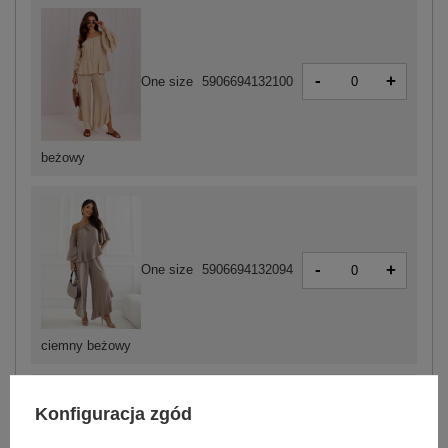
-
+
One size
5906694132100
beżowy
-
+
One size
5906694132094
ciemny beżowy
Konfiguracja zgód