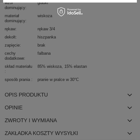
wzór
gładki
dominujący
materiał
wiskoza
dominujący
rękaw
rękaw 3/4
dekolt
hiszpanka
zapięcie
brak
cechy
falbana
dodatkowe
skład materiału
85% wiskoza
15% elastan
sposób prania
pranie w pralce w 30°C
OPIS PRODUKTU
OPINIE
ZWROTY I WYMIANA
ZAKŁADKA KOSZTY WYSYŁKI