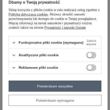
-
Dbamy o Twoją prywatność
+
One size
5906694132087
Sklep korzysta z plików cookie w celu realizacji usług zgodnie z
Polityką dotyczącą cookies
. Możesz określić warunki
przechowywania lub dostępu do cookie w Twojej przeglądarce.
jasny niebieski
Więcej informacji na temat warunków i prywatności można
znaleźć także na stronie
Prywatność i warunki Google
.
ZALOGUJ SIĘ I ZOBACZ CENĘ
Zawsze
Funkcjonalne pliki cookie (wymagane)
aktywne
Masz pytanie? Chętnie pomożemy.
Analityczne pliki cookie
Zadzwoń
+48 601 547 740
Zadaj pytanie
Reklamowe pliki cookie
skład materiału : 85% wiskoza, 15% elastan
sposób prania : pranie w pralce w 30°C
Potwierdzam wszystkie
Kod produktu
IT-KMPL-10305.29
Marka
RUE PARIS
typ produktu
bluzka+spodnie
Potwierdzam wymagane
okazja
codzienne
do pracy