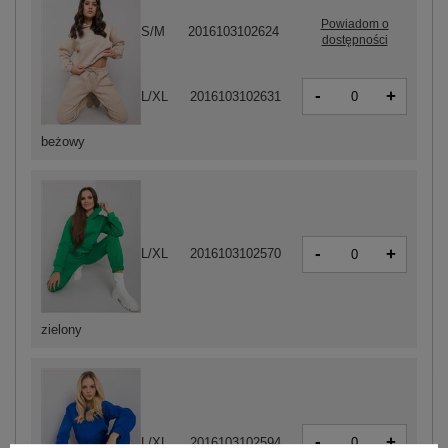
Powiadom o
S/M
2016103102624
dostępności
-
+
L/XL
2016103102631
beżowy
-
+
L/XL
2016103102570
zielony
-
+
L/XL
2016103102594