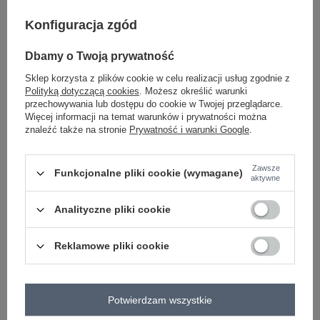
Konfiguracja zgód
kobaltowy
Dbamy o Twoją prywatność
Sklep korzysta z plików cookie w celu realizacji usług zgodnie z
Zobacz wszystkie kolory (+1)
Polityką dotyczącą cookies
. Możesz określić warunki
przechowywania lub dostępu do cookie w Twojej przeglądarce.
Więcej informacji na temat warunków i prywatności można
znaleźć także na stronie
Prywatność i warunki Google
.
ZALOGUJ SIĘ I ZOBACZ CENĘ
Zawsze
Funkcjonalne pliki cookie (wymagane)
Masz pytanie? Chętnie pomożemy.
aktywne
Zadzwoń
+48 601 547 740
Zadaj pytanie
Analityczne pliki cookie
Kod produktu
EM-KMPL-699.14
Reklamowe pliki cookie
Marka
EX MODA
wzór
gładki
dominujący
Potwierdzam wszystkie
dekolt
kaptur