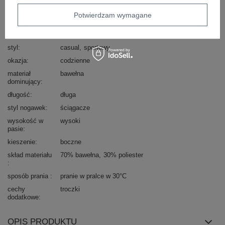
rękaw
długi rękaw
długość
długa
Potwierdzam wymagane
nogawki
typ produktu
bluza+spodnie
styl
casual
sportowy
okazja
codzienne
materiał
bawełna
dominujący
długość
długa
styl nogawek
ściągacze
wysokość w
wysoki
pasie
kieszenie
boczne
skład materiału
70% bawełna
30% poliester
sposób prania
pranie w pralce w 30°C
cechy
troczki
dodatkowe
OPIS PRODUKTU