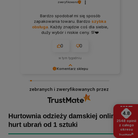
zweryfikowano
Bardzo spodobał mi się sposób
zapakowania towaru. Bardzo
szybka
obsługa
. Każdy znajdzie coś dla siebie,
duży wybór i niskie ceny. 💯❤️
0
0
w tym tygodniu
Komentarz sklepu
Bartosz dziękujemy za poświęcony czas i dodaną
opinię! Takie słowa dodają nam skrzydeł, dlatego
zebranych i zweryfikowanych przez
tym bardziej cieszymy się, że zakup przebiegł
pomyślnie. Obiecujemy utrzymać dobrą passę -
zapraszamy ponownie! :)
4.8
Hurtownia odzieży damskiej online -
2548
opinii
hurt ubrań od 1 sztuki
z całego
okresu