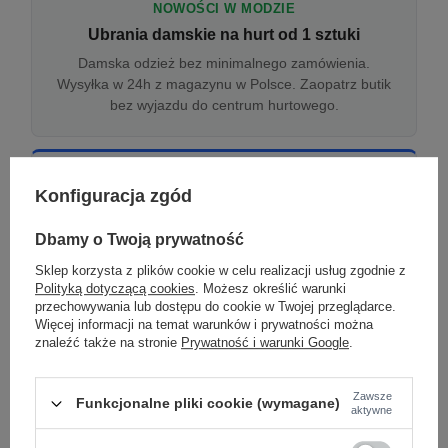
NOWOŚCI W MODZIE
Ubrania damskie na hurt od 1 sztuki
Damska odzież bez minimalnego zamówienia.
Wysyłka w 24h z magazynu w Polsce. Zaopatrz butik
bez wyjazdu do centrum hurtowego.
ONLINE
Konfiguracja zgód
Odzież damska hurtowo online
Internetowa hurtownia damska z plikiem XML/CSV.
Dbamy o Twoją prywatność
Integracja z WooCommerce, Shopify, BaseLinker.
Sklep korzysta z plików cookie w celu realizacji usług zgodnie z
Aktualizacja stanów co godzinę.
Polityką dotyczącą cookies
. Możesz określić warunki
przechowywania lub dostępu do cookie w Twojej przeglądarce.
Więcej informacji na temat warunków i prywatności można
znaleźć także na stronie
Prywatność i warunki Google
.
DROPSHIPPING
Damskie ubrania w dropshippingu
Zawsze
Funkcjonalne pliki cookie (wymagane)
Hurt odzieży damskiej z wysyłką na etykiecie Twojego
aktywne
sklepu w całej UE. Zero magazynu, zero
zamrożonego kapitału.