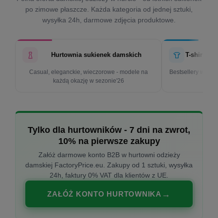
po zimowe płaszcze. Każda kategoria od jednej sztuki,
wysyłka 24h, darmowe zdjęcia produktowe.
Hurtownia sukienek damskich
T-shirty d
Casual, eleganckie, wieczorowe - modele na
Bestsellery w cen
każdą okazję w sezonie'26
k
Tylko dla hurtowników - 7 dni na zwrot,
10% na pierwsze zakupy
Załóż darmowe konto B2B w hurtowni odzieży
damskiej FactoryPrice.eu. Zakupy od 1 sztuki, wysyłka
24h, faktury 0% VAT dla klientów z UE.
ZAŁÓŻ KONTO HURTOWNIKA