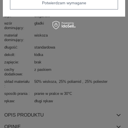
Marka
ITALY MODA
Potwierdzam wymagane
okazja
codzienne
do pracy
wizytowe
styl
elegancki
wzór
gładki
dominujący
materiał
wiskoza
dominujący
długość
standardowa
dekolt
łódka
zapięcie
brak
cechy
z paskiem
dodatkowe
skład materiału
50% wiskoza
25% poliamid
25% poliester
sposób prania
pranie w pralce w 30°C
rękaw
długi rękaw
OPIS PRODUKTU
OPINIE