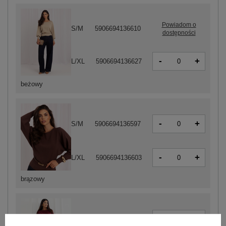
Powiadom o
S/M
5906694136610
dostępności
-
+
L/XL
5906694136627
beżowy
-
+
S/M
5906694136597
-
+
L/XL
5906694136603
brązowy
-
+
S/M
5906694136573