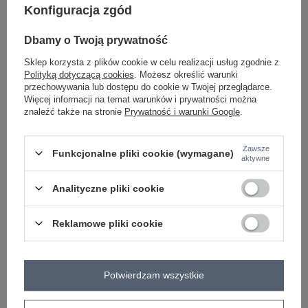
Konfiguracja zgód
-
+
L/XL
5906694136580
Dbamy o Twoją prywatność
Sklep korzysta z plików cookie w celu realizacji usług zgodnie z
bordowy
Polityką dotyczącą cookies
. Możesz określić warunki
przechowywania lub dostępu do cookie w Twojej przeglądarce.
Więcej informacji na temat warunków i prywatności można
Zobacz wszystkie kolory (+2)
znaleźć także na stronie
Prywatność i warunki Google
.
ZALOGUJ SIĘ I ZOBACZ CENĘ
Zawsze
Funkcjonalne pliki cookie (wymagane)
aktywne
Masz pytanie? Chętnie pomożemy.
Analityczne pliki cookie
Zadzwoń
+48 601 547 740
Zadaj pytanie
Reklamowe pliki cookie
skład materiału : 50% wiskoza, 25% poliamid , 25%
poliester
sposób prania : pranie w pralce w 30°C
Potwierdzam wszystkie
Kod produktu
IR-SW-3202.98