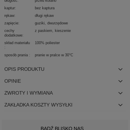
długość
przed kolano
kaptur
bez kaptura
rękaw
długi rękaw
zapięcie
guziki
dwurzędowe
cechy
z paskiem
kieszenie
dodatkowe
skład materiału
100% poliester
sposób prania
pranie w pralce w 30°C
OPIS PRODUKTU
OPINIE
ZWROTY I WYMIANA
ZAKŁADKA KOSZTY WYSYŁKI
BĄDŹ BLISKO NAS