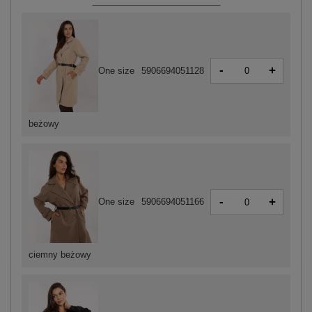
-
+
One size
5906694051128
beżowy
-
+
One size
5906694051166
ciemny beżowy