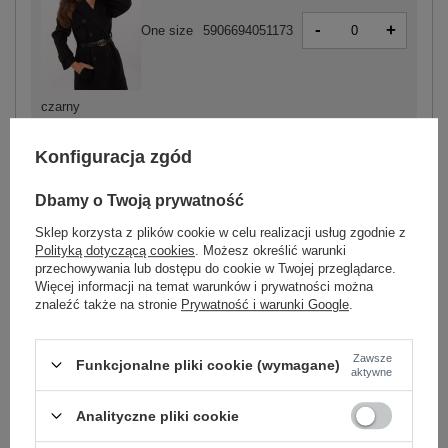
-
+
One size
5906694051173
czarny
Konfiguracja zgód
Dbamy o Twoją prywatność
-
+
One size
5906694051159
Sklep korzysta z plików cookie w celu realizacji usług zgodnie z
Polityką dotyczącą cookies
. Możesz określić warunki
przechowywania lub dostępu do cookie w Twojej przeglądarce.
Więcej informacji na temat warunków i prywatności można
brązowy
znaleźć także na stronie
Prywatność i warunki Google
.
Zobacz wszystkie kolory (+3)
Zawsze
Funkcjonalne pliki cookie (wymagane)
aktywne
ZALOGUJ SIĘ I ZOBACZ CENĘ
Analityczne pliki cookie