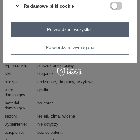
Reklamowe pliki cookie
Masz pytanie? Chętnie pomożemy.
Zadzwoń
+48 601 547 740
Zadaj pytanie
Potwierdzam wszystkie
skład materiału : 100% poliester
sposób prania : pranie w pralce w 30°C
Potwierdzam wymagane
Kod produktu
IT-PL-FL5712.84
Marka
RUE PARIS
typ produktu
płaszcz przejściowy
styl
elegancki
okazja
codzienne
do pracy
wizytowe
wzór
gładki
dominujący
materiał
poliester
dominujący
sezon
jesień
zima
wiosna
wypełnienie
nie dotyczy
ocieplenie
bez ocieplenia