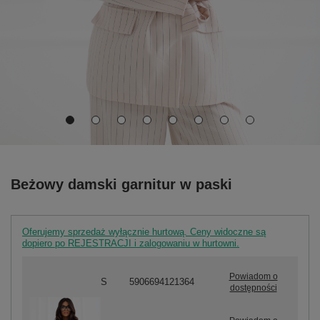
Beżowy damski garnitur w paski
Oferujemy sprzedaż wyłącznie hurtową. Ceny widoczne są
dopiero po REJESTRACJI i zalogowaniu w hurtowni.
Powiadom o
S
5906694121364
dostępności