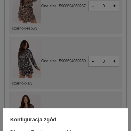
-
+
One size
5906694060267
czarno-beżowy
-
+
One size
5906694060250
czarno-biały
-
+
One size
5906694060274
Konfiguracja zgód