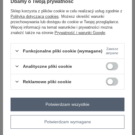
Dbamy o Twoją prywatność
czarno-beżowy
Sklep korzysta z plików cookie w celu realizacji usług zgodnie z
Polityką dotyczącą cookies
. Możesz określić warunki
przechowywania lub dostępu do cookie w Twojej przeglądarce.
Więcej informacji na temat warunków i prywatności można
ZALOGUJ SIĘ I ZOBACZ CENĘ
znaleźć także na stronie
Prywatność i warunki Google
.
Masz pytanie? Chętnie pomożemy.
Zawsze
Funkcjonalne pliki cookie (wymagane)
aktywne
Zadzwoń
+48 601 547 740
Zadaj pytanie
Analityczne pliki cookie
skład materiału : 95% poliester, 5% elastan
sposób prania : pranie w pralce w 30°C
Reklamowe pliki cookie
Kod produktu
IT-SK-19826-3.82
Marka
ITALY MODA
typ produktu
sukienka koszulowa
Potwierdzam wszystkie
fason
sukienka prosta
okazja
codzienne
Potwierdzam wymagane
wzór
motyw zwierzęcy
dominujący