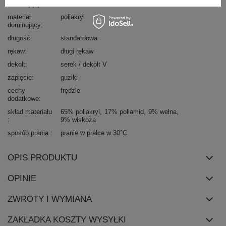
dominujący
materiał
poliakryl
dominujący
długość
standardowa
rękaw
długi rękaw
dekolt
serek / dekolt V
zapięcie
guziki
cechy
frędzle
dodatkowe
skład materiału
65% poliakryl
17% poliamid
9% wełna
9% wiskoza
sposób prania
pranie w pralce w 30°C
OPIS PRODUKTU
OPINIE
ZWROTY I WYMIANA
ZAKŁADKA KOSZTY WYSYŁKI