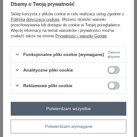
Dbamy o Twoją prywatność
Sklep korzysta z plików cookie w celu realizacji usług zgodnie z
czarny
Polityką dotyczącą cookies
. Możesz określić warunki
przechowywania lub dostępu do cookie w Twojej przeglądarce.
Więcej informacji na temat warunków i prywatności można
znaleźć także na stronie
Prywatność i warunki Google
.
ZALOGUJ SIĘ I ZOBACZ CENĘ
Zawsze
Funkcjonalne pliki cookie (wymagane)
Masz pytanie? Chętnie pomożemy.
aktywne
Zadzwoń
+48 601 547 740
Zadaj pytanie
Analityczne pliki cookie
skład materiału : 65% poliakryl, 17% poliamid, 9%
wełna, 9% wiskoza
Reklamowe pliki cookie
sposób prania : pranie w pralce w 30°C
Kod produktu
MI-SW-3211.31
Potwierdzam wszystkie
Marka
ITALY MODA
styl
casual
Potwierdzam wymagane
okazja
codzienne
wzór
paski