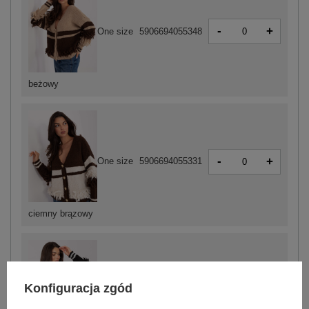
-
+
One size
5906694055348
beżowy
-
+
One size
5906694055331
ciemny brązowy
Konfiguracja zgód
-
+
One size
5906694055324