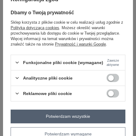
-
+
One size
5906694088988
Dbamy o Twoją prywatność
Sklep korzysta z plików cookie w celu realizacji usług zgodnie z
Polityką dotyczącą cookies
. Możesz określić warunki
miętowy
przechowywania lub dostępu do cookie w Twojej przeglądarce.
Więcej informacji na temat warunków i prywatności można
znaleźć także na stronie
Prywatność i warunki Google
.
Zobacz wszystkie kolory (+3)
Zawsze
Funkcjonalne pliki cookie (wymagane)
aktywne
ZALOGUJ SIĘ I ZOBACZ CENĘ
Analityczne pliki cookie
Masz pytanie? Chętnie pomożemy.
Reklamowe pliki cookie
Zadzwoń
+48 601 547 740
Zadaj pytanie
skład materiału : 90% poliester, 10% elastan
sposób prania : pranie w pralce w 30°C
Potwierdzam wszystkie
Kod produktu
IT-BO-22160.01
Potwierdzam wymagane
Marka
ITALY MODA