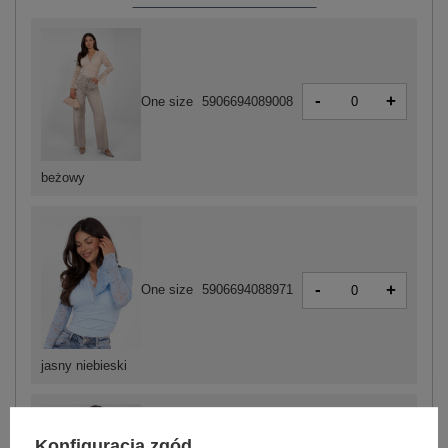
-
+
One size
5906694089008
beżowy
-
+
One size
5906694088971
jasny niebieski
Konfiguracja zgód