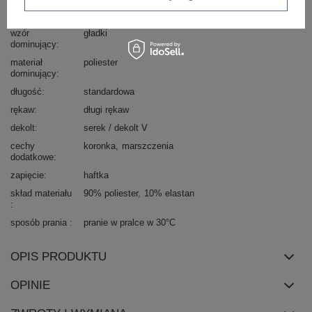
styl
elegancki
wzór
gładki
dominujący
materiał
poliester
dominujący
długość
standardowa
rękaw
długi rękaw
dekolt
serek / dekolt V
cechy
koronka
marszczenia
dodatkowe
zapięcie
haftka
skład materiału
90% poliester
10% elastan
sposób prania
pranie w pralce w 30°C
OPIS PRODUKTU
OPINIE