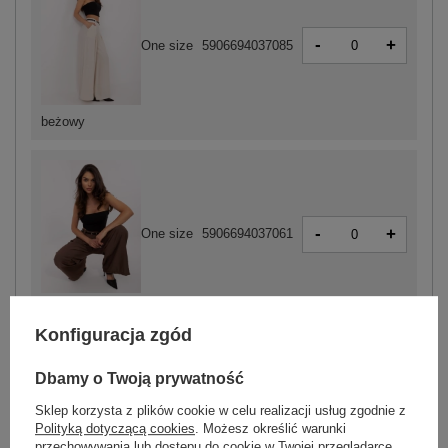
-
+
One size
5906694037085
beżowy
-
+
One size
5906694037061
brązowy
Konfiguracja zgód
Dbamy o Twoją prywatność
ZALOGUJ SIĘ I ZOBACZ CENĘ
Sklep korzysta z plików cookie w celu realizacji usług zgodnie z
Polityką dotyczącą cookies
. Możesz określić warunki
Masz pytanie? Chętnie pomożemy.
przechowywania lub dostępu do cookie w Twojej przeglądarce.