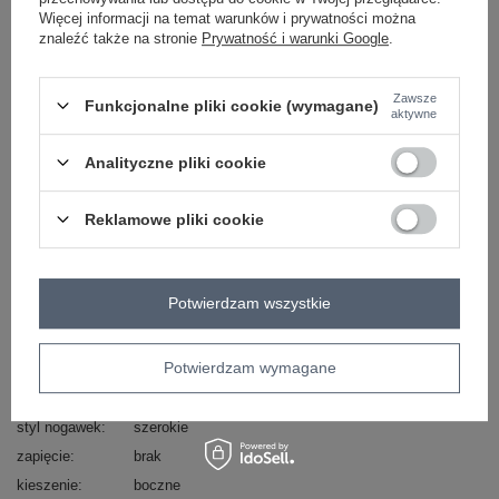
Więcej informacji na temat warunków i prywatności można
Zadzwoń
+48 601 547 740
Zadaj pytanie
znaleźć także na stronie
Prywatność i warunki Google
.
skład materiału : 88% wiskoza, 12% nylon
sposób prania : pranie w pralce w 30°C
Zawsze
Funkcjonalne pliki cookie (wymagane)
aktywne
Kod produktu
MI-SP-A2476.95
Analityczne pliki cookie
Marka
ITALY MODA
typ produktu
palazzo
spodnie materiałowe
Reklamowe pliki cookie
styl
casual
okazja
codzienne
do pracy
wzór
gładki
Potwierdzam wszystkie
dominujący
materiał
wiskoza
dominujący
Potwierdzam wymagane
wysokość w
wysoki
pasie
styl nogawek
szerokie
zapięcie
brak
kieszenie
boczne