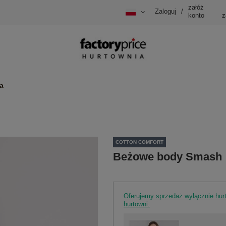
załóż
Zaloguj
/
konto
z
a
COTTON COMFORT
Beżowe body Smash
Oferujemy sprzedaż wyłącznie hu
hurtowni.