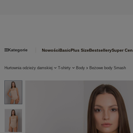
Kategorie
Nowości
Basic
Plus Size
Bestsellery
Super Cen
Hurtownia odzieży damskiej
T-shirty
Body
Beżowe body Smash