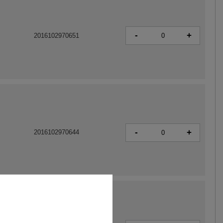
-
+
2016102970651
-
+
2016102970644