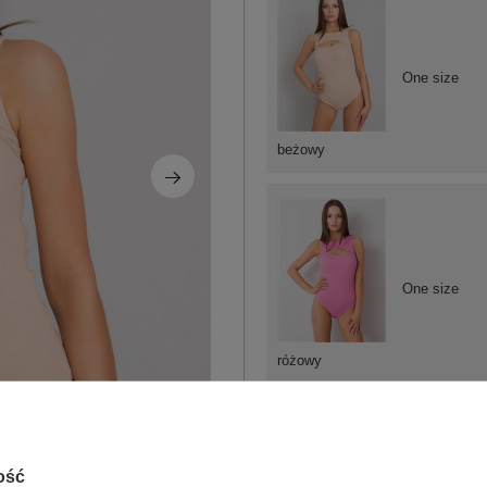
One size
beżowy
One size
różowy
ość