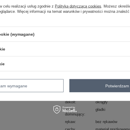
One size
w celu realizacji usług zgodnie z
Polityką dotyczącą cookies
. Możesz określi
eglądarce. Więcej informacji na temat warunków i prywatności można znaleźć
jasny żółty
cookie (wymagane)
ZA
kie
Masz pytanie? Chętnie pomożem
kie
Zadzwoń
+48 601 547 740
dzam wymagane
Potwierdzam 
Kod produktu
FA-BO-7126.72P
Marka
FANCY
dekolt
okrągły
wzór
gładki
dominujący
rękaw
bez rękawów
cechy
materiał prążkowany