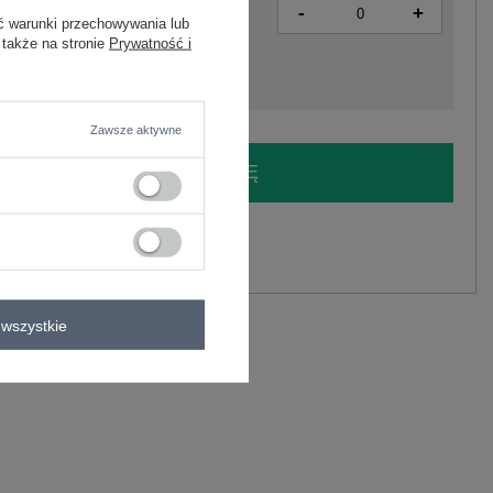
-
+
2016102970590
ć warunki przechowywania lub
 także na stronie
Prywatność i
Zawsze aktywne
LOGUJ SIĘ I ZOBACZ CENĘ
y.
Zadaj pytanie
wszystkie