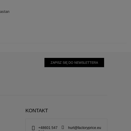
astan
ZAPISZ SIĘ DO NEWSLETTERA
KONTAKT
+48601 547
hurt@factoryprice.eu