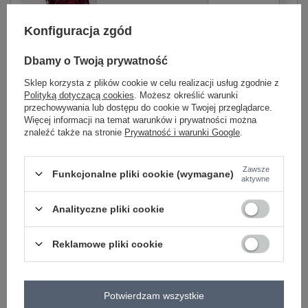
Konfiguracja zgód
bordowy
Dbamy o Twoją prywatność
Sklep korzysta z plików cookie w celu realizacji usług zgodnie z
Zobacz wszystkie kolory (+2)
Polityką dotyczącą cookies
. Możesz określić warunki
przechowywania lub dostępu do cookie w Twojej przeglądarce.
Więcej informacji na temat warunków i prywatności można
ZALOGUJ SIĘ I ZOBACZ CENĘ
znaleźć także na stronie
Prywatność i warunki Google
.
Masz pytanie? Chętnie pomożemy.
Zawsze
Funkcjonalne pliki cookie (wymagane)
aktywne
Zadzwoń
+48 601 547 740
Zadaj pytanie
Analityczne pliki cookie
skład materiału : 90% poliester, 10% wiskoza
sposób prania : pranie w pralce w 30°C
Reklamowe pliki cookie
Kod produktu
IT-KR-21698.29P
Marka
ITALY MODA
Potwierdzam wszystkie
typ produktu
kurtka przejściowa