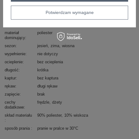
styl
casual
okazja
codzienne
Potwierdzam wymagane
wzór
aplikacja
dominujący
materiał
poliester
dominujący
sezon
jesień
zima
wiosna
wypełnienie
nie dotyczy
ocieplenie
bez ocieplenia
długość
krótka
kaptur
bez kaptura
rękaw
długi rękaw
zapięcie
brak
cechy
frędzle
dżety
dodatkowe
skład materiału
90% poliester
10% wiskoza
sposób prania
pranie w pralce w 30°C