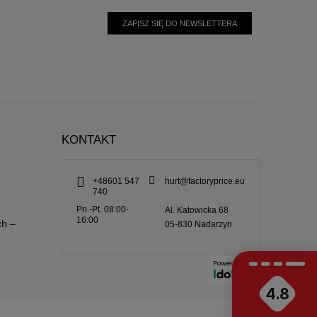
ZAPISZ SIĘ DO NEWSLETTERA
KONTAKT
+48601 547
hurt@factoryprice.eu
740
Pn.-Pt. 08:00-
Al. Katowicka 68
16:00
ch –
05-830
Nadarzyn
4.8