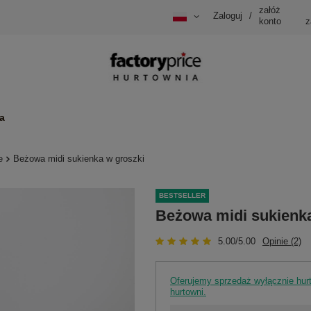
załóż
Zaloguj
/
konto
z
a
e
Beżowa midi sukienka w groszki
BESTSELLER
Beżowa midi sukienka
5.00/5.00
Opinie (2)
Oferujemy sprzedaż wyłącznie hu
hurtowni.