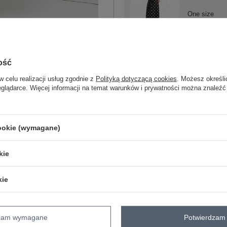
One size
czarny
ość
w celu realizacji usług zgodnie z
Polityką dotyczącą cookies
. Możesz określi
ZA
eglądarce. Więcej informacji na temat warunków i prywatności można znaleźć
Masz pytanie? Chętnie pomożem
cookie (wymagane)
Zadzwoń
+48 601 547 740
kie
skład materiału : 95% poliester, 5% el
sposób prania : pranie w pralce w 30°
kie
Kod produktu
MI-SK-A241612.89
Marka
ITALY MODA
skład materiału
95% poliester
5% e
dzam wymagane
Potwierdzam 