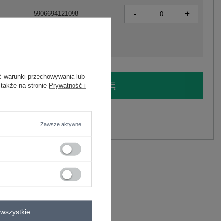
-
+
5906694121098
ć warunki przechowywania lub
LOGUJ SIĘ I ZOBACZ CENĘ
 także na stronie
Prywatność i
y.
Zawsze aktywne
Zadaj pytanie
astan
C
lastan
wszystkie