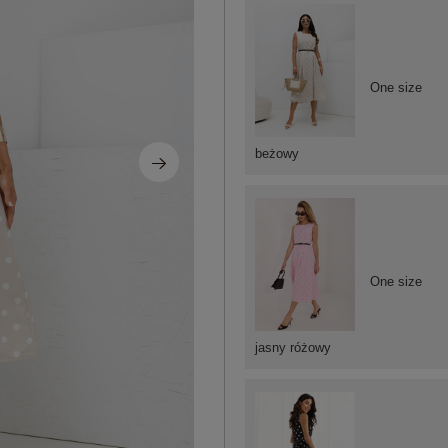
One size
beżowy
One size
jasny różowy