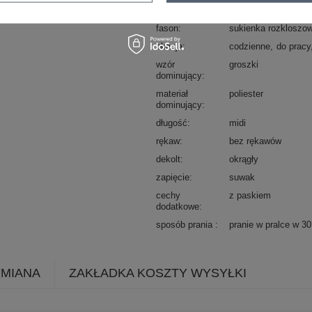
typ produktu
sukienka elegancka
fason
sukienka rozkloszo
okazja
codzienne
do pracy
wzór
groszki
dominujący
materiał
poliester
dominujący
długość
midi
rękaw
bez rękawów
dekolt
okrągły
zapięcie
suwak
cechy
z paskiem
dodatkowe
sposób prania
pranie w pralce w 3
YMIANA
ZAKŁADKA KOSZTY WYSYŁKI