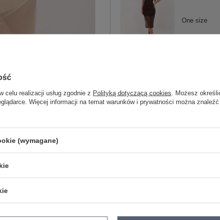
One size
brązowy
ość
w celu realizacji usług zgodnie z
Polityką dotyczącą cookies
. Możesz określi
eglądarce. Więcej informacji na temat warunków i prywatności można znaleźć
ZA
cookie (wymagane)
Masz pytanie? Chętnie pomożem
Zadzwoń
+48 601 547 740
kie
skład materiału : 70% poliester, 30% 
kie
sposób prania : pranie w pralce w 30°
Kod produktu
IT-SK-21931.13