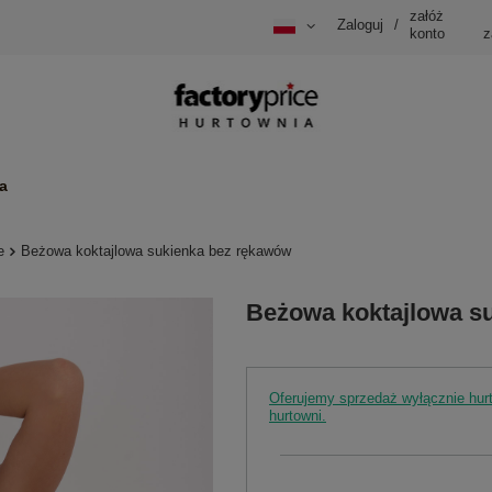
załóż
Zaloguj
/
konto
z
a
e
Beżowa koktajlowa sukienka bez rękawów
Beżowa koktajlowa s
Oferujemy sprzedaż wyłącznie hu
hurtowni.