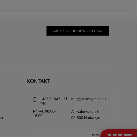
ZAPISZ SIĘ DO NEWSLETTERA
KONTAKT
+48601 547
hurt@factoryprice.eu
740
Pn.-Pt. 08:00-
Al. Katowicka 68
16:00
ch –
05-830
Nadarzyn