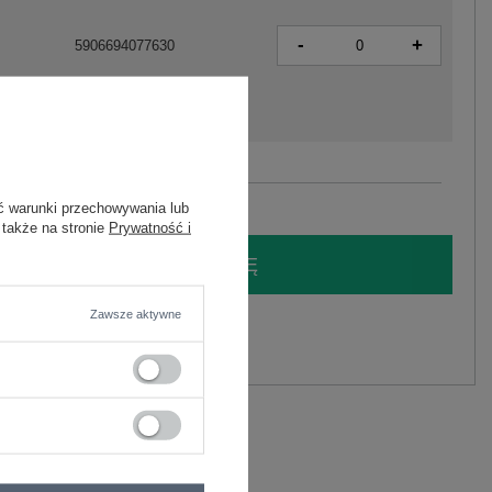
-
+
5906694077630
Zobacz wszystkie kolory (+3)
ć warunki przechowywania lub
 także na stronie
Prywatność i
LOGUJ SIĘ I ZOBACZ CENĘ
Zawsze aktywne
y.
Zadaj pytanie
wiskoza
C