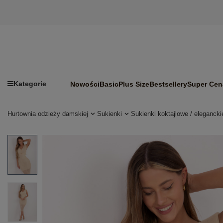
Kategorie
Nowości
Basic
Plus Size
Bestsellery
Super Cen
Hurtownia odzieży damskiej
Sukienki
Sukienki koktajlowe / elegancki