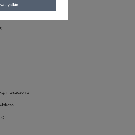
wszystkie
zę
ką
marszczenia
wiskoza
0°C