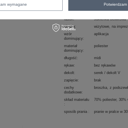
dzam wymagane
Potwierdzam 
Marka
ITALY MODA
typ produktu
sukienka koktajlowa
fason
sukienka ołówkowa
okazja
wizytowe
na impre
wzór
aplikacja
dominujący
materiał
poliester
dominujący
długość
midi
rękaw
bez rękawów
dekolt
serek / dekolt V
zapięcie
brak
cechy
broszka
z podszew
dodatkowe
skład materiału
70% poliester
30% 
sposób prania
pranie w pralce w 3